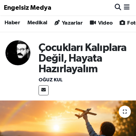
Engelsiz Medya
Haber
Medikal
Haber
Hava Durumu
Yazarlar
Video
Fot
Medikal
Trafik Durumu
Çocukları Kalıplara
Yönetim Kurulu
Süper Lig Puan Durumu ve Fikstür
Değil, Hayata
Hazırlayalım
Yazarlar
Tüm Manşetler
OĞUZ KUL
Biz Buradayız
Son Dakika Haberleri
Künye
Haber Arşivi
İletişim
Gizlilik Sözleşmesi