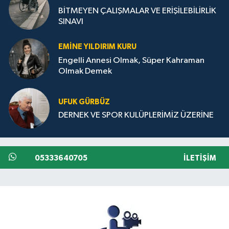
BİTMEYEN ÇALIŞMALAR VE ERİŞİLEBİLİRLİK
SINAVI
EMINE YILDIRIM KURU
Engelli Annesi Olmak, Süper Kahraman
Olmak Demek
UFUK GÜRBÜZ
DERNEK VE SPOR KULÜPLERİMİZ ÜZERİNE
05333640705
İLETIŞIM