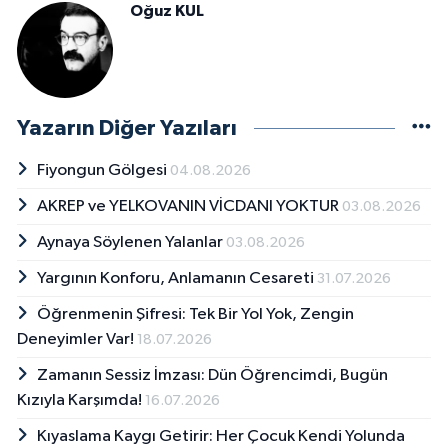
Oğuz KUL
Yazarın Diğer Yazıları
Fiyongun Gölgesi
04.08.2026
AKREP ve YELKOVANIN VİCDANI YOKTUR
03.08.2026
Aynaya Söylenen Yalanlar
03.08.2026
Yargının Konforu, Anlamanın Cesareti
31.07.2026
Öğrenmenin Şifresi: Tek Bir Yol Yok, Zengin
Deneyimler Var!
18.07.2026
Zamanın Sessiz İmzası: Dün Öğrencimdi, Bugün
Kızıyla Karşımda!
16.07.2026
Kıyaslama Kaygı Getirir: Her Çocuk Kendi Yolunda