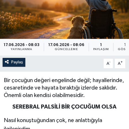
17.06.2026 - 08:03
17.06.2026 - 08:06
1
14
YAYINLANMA
GÜNCELLEME
PAYLAŞIM
GÖSTE
Paylaş
-
+
A
A
Bir çocuğun değeri engelinde değil; hayallerinde,
cesaretinde ve hayata bıraktığı izlerde saklıdır.
Önemli olan kendisi olabilmesidir.
SEREBRAL
PALSİLİ
BİR
ÇOCUĞUM
OLSA
Nasıl konuştuğundan çok, ne anlattığıyla