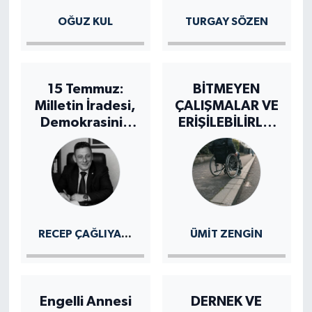
OĞUZ KUL
TURGAY SÖZEN
15 Temmuz:
BİTMEYEN
Milletin İradesi,
ÇALIŞMALAR VE
Demokrasinin
ERİŞİLEBİLİRLİK
Gücü
SINAVI
RECEP ÇAĞLIYAN GÜNER
ÜMIT ZENGİN
Engelli Annesi
DERNEK VE