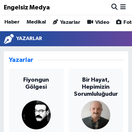
Engelsiz Medya
Haber
Medikal
Haber
Hava Durumu
Yazarlar
Video
Fot
Medikal
Trafik Durumu
YAZARLAR
Yönetim Kurulu
Süper Lig Puan Durumu ve Fikstür
Yazarlar
Yazarlar
Tüm Manşetler
Fiyongun
Bir Hayat,
Biz Buradayız
Son Dakika Haberleri
Gölgesi
Hepimizin
Sorumluluğudur
Künye
Haber Arşivi
İletişim
Gizlilik Sözleşmesi