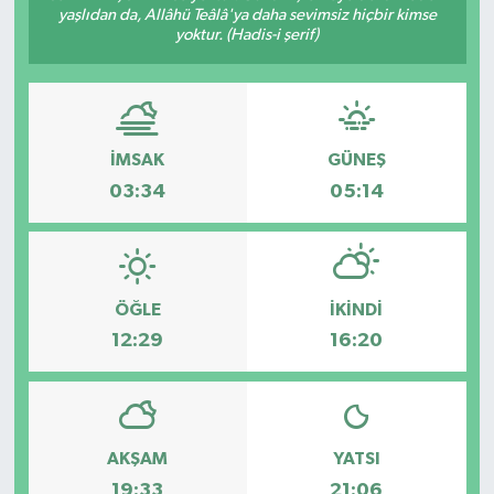
yaşlıdan da, Allâhü Teâlâ'ya daha sevimsiz hiçbir kimse
yoktur. (Hadis-i şerif)
İMSAK
GÜNEŞ
03:34
05:14
ÖĞLE
İKINDI
12:29
16:20
AKŞAM
YATSI
19:33
21:06