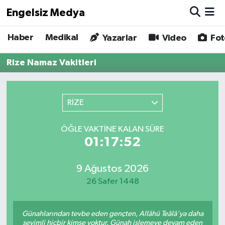
Engelsiz Medya
Haber
Medikal
Haber
Hava Durumu
Yazarlar
Video
Fot
Rize Namaz Vakitleri
Medikal
Trafik Durumu
Yönetim Kurulu
Süper Lig Puan Durumu ve Fikstür
RİZE
Yazarlar
Tüm Manşetler
ÖĞLE VAKTINE KALAN SÜRE
01:17:52
Biz Buradayız
Son Dakika Haberleri
Künye
Haber Arşivi
9 Ağustos 2026
26 Safer 1448
İletişim
Günahlarından tevbe eden gençten, Allâhü Teâlâ'ya daha
Gizlilik Sözleşmesi
sevimli hiçbir kimse yoktur. Günah işlemeye devam eden