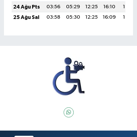
24 Ağu Pts
03:56
05:29
12:25
16:10
19:12
25 Ağu Sal
03:58
05:30
12:25
16:09
19:10