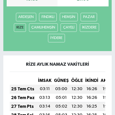
ARDEŞEN
FINDIKLI
HEMŞİN
PAZAR
RİZE
ÇAMLIHEMŞİN
ÇAYELİ
İKİZDERE
İYİDERE
RİZE AYLIK NAMAZ VAKITLERI
İMSAK
GÜNEŞ
ÖĞLE
İKINDI
AKŞA
25 Tem Cts
03:11
05:00
12:30
16:26
19:49
26 Tem Paz
03:13
05:01
12:30
16:26
19:48
27 Tem Pts
03:14
05:02
12:30
16:25
19:47