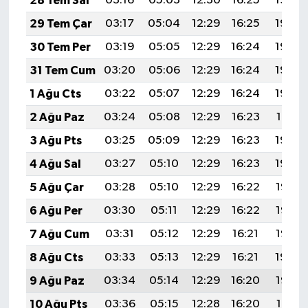
28 Tem Sal
03:16
05:03
12:30
16:25
19:46
29 Tem Çar
03:17
05:04
12:29
16:25
19:45
30 Tem Per
03:19
05:05
12:29
16:24
19:44
31 Tem Cum
03:20
05:06
12:29
16:24
19:43
1 Ağu Cts
03:22
05:07
12:29
16:24
19:42
2 Ağu Paz
03:24
05:08
12:29
16:23
19:41
3 Ağu Pts
03:25
05:09
12:29
16:23
19:40
4 Ağu Sal
03:27
05:10
12:29
16:23
19:39
5 Ağu Çar
03:28
05:10
12:29
16:22
19:38
6 Ağu Per
03:30
05:11
12:29
16:22
19:36
7 Ağu Cum
03:31
05:12
12:29
16:21
19:35
8 Ağu Cts
03:33
05:13
12:29
16:21
19:34
9 Ağu Paz
03:34
05:14
12:29
16:20
19:33
10 Ağu Pts
03:36
05:15
12:28
16:20
19:31