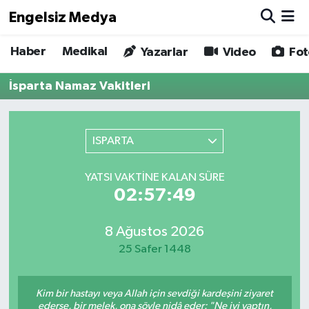
Engelsiz Medya
Haber
Medikal
Haber
Hava Durumu
Yazarlar
Video
Fot
İsparta Namaz Vakitleri
Medikal
Trafik Durumu
Yönetim Kurulu
Süper Lig Puan Durumu ve Fikstür
ISPARTA
Yazarlar
Tüm Manşetler
YATSI VAKTINE KALAN SÜRE
02:57:49
Biz Buradayız
Son Dakika Haberleri
Künye
Haber Arşivi
8 Ağustos 2026
25 Safer 1448
İletişim
Kim bir hastayı veya Allah için sevdiği kardeşini ziyaret
Gizlilik Sözleşmesi
ederse, bir melek, ona şöyle nidâ eder: "Ne iyi yaptın,