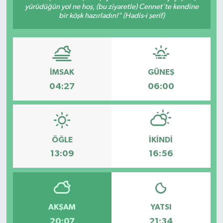
yürüdüğün yol ne hoş, (bu ziyaretle) Cennet'te kendine
bir köşk hazırladın!" (Hadis-i şerif)
İMSAK
GÜNEŞ
04:27
06:00
ÖĞLE
İKINDI
13:09
16:56
AKŞAM
YATSI
20:07
21:34