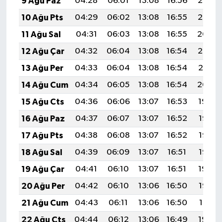
9 Ağu Paz
04:28
06:01
13:08
16:56
20:06
10 Ağu Pts
04:29
06:02
13:08
16:55
20:05
11 Ağu Sal
04:31
06:03
13:08
16:55
20:04
12 Ağu Çar
04:32
06:04
13:08
16:54
20:02
13 Ağu Per
04:33
06:04
13:08
16:54
20:01
14 Ağu Cum
04:34
06:05
13:08
16:54
20:00
15 Ağu Cts
04:36
06:06
13:07
16:53
19:59
16 Ağu Paz
04:37
06:07
13:07
16:52
19:58
17 Ağu Pts
04:38
06:08
13:07
16:52
19:56
18 Ağu Sal
04:39
06:09
13:07
16:51
19:55
19 Ağu Çar
04:41
06:10
13:07
16:51
19:54
20 Ağu Per
04:42
06:10
13:06
16:50
19:52
21 Ağu Cum
04:43
06:11
13:06
16:50
19:51
22 Ağu Cts
04:44
06:12
13:06
16:49
19:50