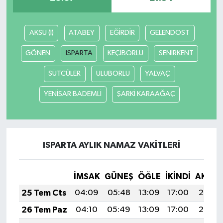
AKSU (I)
ATABEY
EĞİRDİR
GELENDOST
GÖNEN
ISPARTA
KEÇİBORLU
SENİRKENT
SÜTCÜLER
ULUBORLU
YALVAÇ
YENİSAR BADEMLİ
ŞARKİ KARAAĞAÇ
ISPARTA AYLIK NAMAZ VAKITLERI
İMSAK
GÜNEŞ
ÖĞLE
İKINDI
AKŞA
25 Tem Cts
04:09
05:48
13:09
17:00
20:20
26 Tem Paz
04:10
05:49
13:09
17:00
20:20