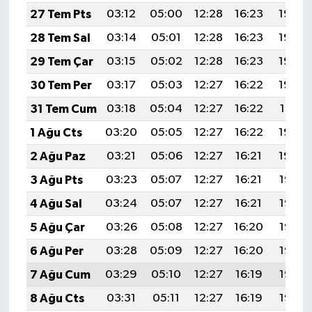
27 Tem Pts
03:12
05:00
12:28
16:23
19:45
28 Tem Sal
03:14
05:01
12:28
16:23
19:44
29 Tem Çar
03:15
05:02
12:28
16:23
19:43
30 Tem Per
03:17
05:03
12:27
16:22
19:42
31 Tem Cum
03:18
05:04
12:27
16:22
19:41
1 Ağu Cts
03:20
05:05
12:27
16:22
19:40
2 Ağu Paz
03:21
05:06
12:27
16:21
19:39
3 Ağu Pts
03:23
05:07
12:27
16:21
19:38
4 Ağu Sal
03:24
05:07
12:27
16:21
19:37
5 Ağu Çar
03:26
05:08
12:27
16:20
19:36
6 Ağu Per
03:28
05:09
12:27
16:20
19:35
7 Ağu Cum
03:29
05:10
12:27
16:19
19:33
8 Ağu Cts
03:31
05:11
12:27
16:19
19:32