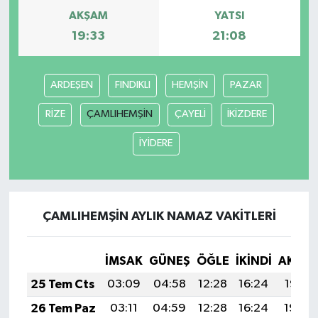
AKŞAM
YATSI
19:33
21:08
ARDEŞEN
FINDIKLI
HEMŞİN
PAZAR
RİZE
ÇAMLIHEMŞİN
ÇAYELİ
İKİZDERE
İYİDERE
ÇAMLIHEMŞİN AYLIK NAMAZ VAKITLERI
İMSAK
GÜNEŞ
ÖĞLE
İKINDI
AKŞA
25 Tem Cts
03:09
04:58
12:28
16:24
19:47
26 Tem Paz
03:11
04:59
12:28
16:24
19:46