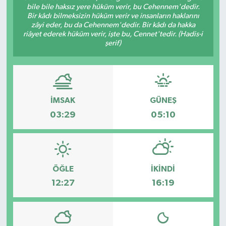
bile bile haksız yere hüküm verir, bu Cehennem'dedir.
Bir kâdı bilmeksizin hüküm verir ve insanların haklarını
zâyi eder, bu da Cehennem'dedir. Bir kâdı da hakka
riâyet ederek hüküm verir, işte bu, Cennet'tedir. (Hadis-i
şerif)
İMSAK
GÜNEŞ
03:29
05:10
ÖĞLE
İKINDI
12:27
16:19