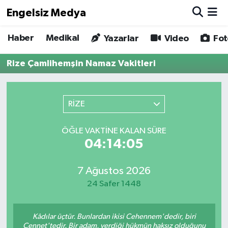
Engelsiz Medya
Haber
Medikal
Haber
Hava Durumu
Yazarlar
Video
Fot
Rize Çamlihemşin Namaz Vakitleri
Medikal
Trafik Durumu
Yönetim Kurulu
Süper Lig Puan Durumu ve Fikstür
RİZE
Yazarlar
Tüm Manşetler
ÖĞLE VAKTINE KALAN SÜRE
04:14:05
Biz Buradayız
Son Dakika Haberleri
Künye
Haber Arşivi
7 Ağustos 2026
24 Safer 1448
İletişim
Kâdılar üçtür. Bunlardan ikisi Cehennem'dedir, biri
Gizlilik Sözleşmesi
Cennet'tedir. Bir adam, verdiği hükmün haksız olduğunu