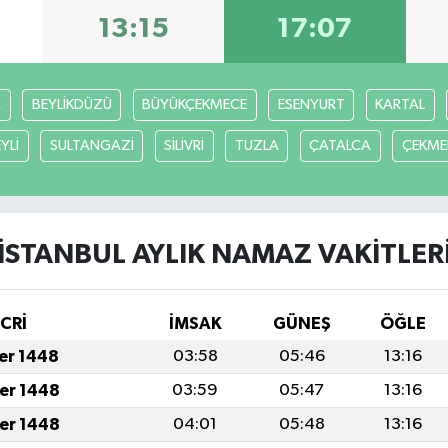
13:15
17:07
R
BEYLİKDÜZÜ
BÜYÜKÇEKMECE
ESENYURT
KARTAL
YLİ
SULTANGAZİ
SİLİVRİ
TUZLA
ÇATALCA
ÇEKME
İSTANBUL AYLIK NAMAZ VAKITLER
İCRİ
İMSAK
GÜNEŞ
ÖĞLE
fer 1448
03:58
05:46
13:16
fer 1448
03:59
05:47
13:16
fer 1448
04:01
05:48
13:16