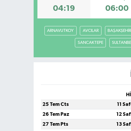
04:19
06:00
ARNAVUTKOY
AVCILAR
BAŞAKŞEHİ
SANCAKTEPE
SULTANBE
H
25 Tem Cts
11 Sa
26 Tem Paz
12 Sa
27 Tem Pts
13 Sa