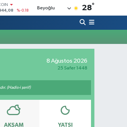
°
COIN
28
Beyoğlu
944,08
%-0.18
LAR
7436
%0.18
RO
2510
%0.32
RLİN
4811
%0.38
M ALTIN
0.55
%0.03
8 Ağustos 2026
T100
779
%-14
25 Safer 1448
ır. (Hadis-i şerif)
AKŞAM
YATSI