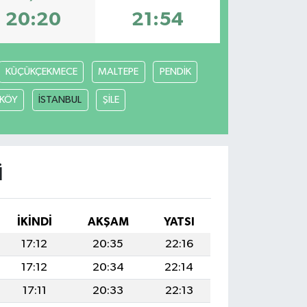
20:20
21:54
KÜÇÜKÇEKMECE
MALTEPE
PENDİK
KÖY
İSTANBUL
ŞİLE
I
İKINDI
AKŞAM
YATSI
17:12
20:35
22:16
17:12
20:34
22:14
17:11
20:33
22:13