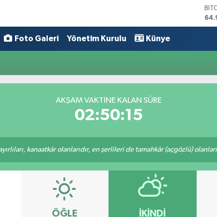
BIT
64.
DO
47,
Foto Galeri
Yönetim Kurulu
Künye
EU
55,
STE
64,
GRA
666
AKŞAM VAKTINE KALAN SÜRE
BİS
02:50:15
13.
rlıları, kanaatkâr olanlarıdır, en şerlileri de tamahkâr (açgözlü) olanlarıd
ÖĞLE
İKINDI