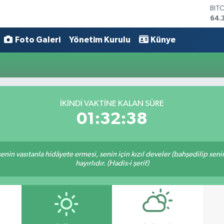
BIT
64.
DO
47,
Foto Galeri
Yönetim Kurulu
Künye
EU
55,
STE
64,
GRA
657
İKINDI VAKTINE KALAN SÜRE
BİS
01:32:38
13.
n senin vasıtanla hidâyete ermesi, senin için kızıl develer (bahşedilip s
hayırlıdır. (Hadis-i şerif)