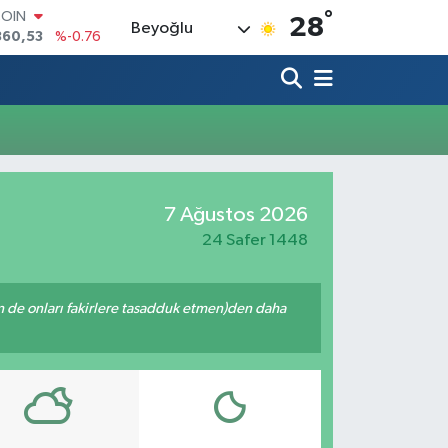
°
COIN
28
Beyoğlu
360,53
%-0.76
LAR
7069
%0.17
RO
0265
%0.01
RLİN
1897
%0.02
M ALTIN
4.81
%1.44
7 Ağustos 2026
T100
887
%64
24 Safer 1448
enin de onları fakirlere tasadduk etmen)den daha