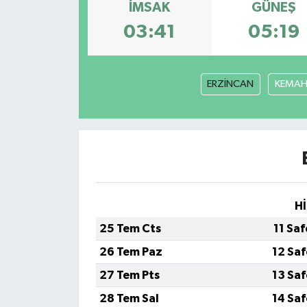
İMSAK
GÜNEŞ
03:41
05:19
ERZİNCAN
KEMA
Hİ
25 Tem Cts
11 Sa
26 Tem Paz
12 Sa
27 Tem Pts
13 Sa
28 Tem Sal
14 Sa