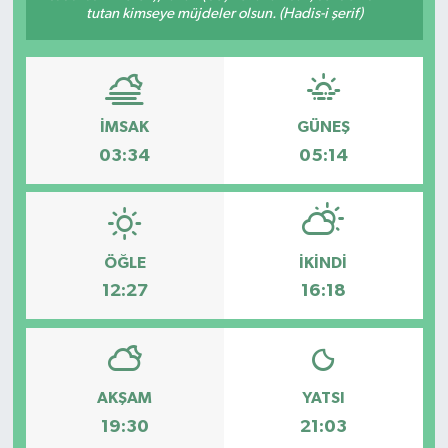
tutan kimseye müjdeler olsun. (Hadis-i şerif)
İMSAK
GÜNEŞ
03:34
05:14
ÖĞLE
İKINDI
12:27
16:18
AKŞAM
YATSI
19:30
21:03