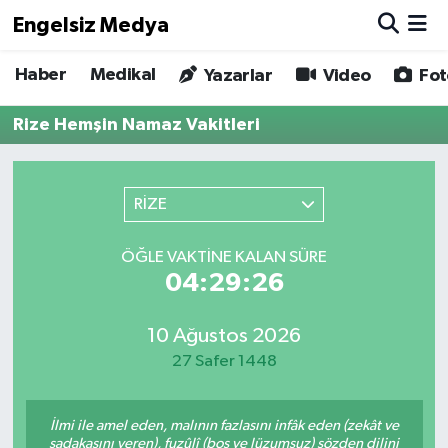
Engelsiz Medya
Haber
Medikal
Haber
Hava Durumu
Yazarlar
Video
Fot
Rize Hemşin Namaz Vakitleri
Medikal
Trafik Durumu
Yönetim Kurulu
Süper Lig Puan Durumu ve Fikstür
RİZE
Yazarlar
Tüm Manşetler
ÖĞLE VAKTINE KALAN SÜRE
04:29:26
Biz Buradayız
Son Dakika Haberleri
Künye
Haber Arşivi
10 Ağustos 2026
27 Safer 1448
İletişim
İlmi ile amel eden, malının fazlasını infâk eden (zekât ve
Gizlilik Sözleşmesi
sadakasını veren), fuzûlî (boş ve lüzumsuz) sözden dilini