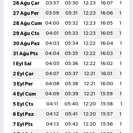
26 Ağu Çar
03:57
05:30
12:23
16:07
19:07
27 Ağu Per
03:59
05:31
12:23
16:06
19:05
28 Ağu Cum
04:00
05:32
12:23
16:05
19:04
29 Ağu Cts
04:01
05:33
12:23
16:05
19:02
30 Ağu Paz
04:03
05:34
12:22
16:04
19:01
31 Ağu Pts
04:04
05:35
12:22
16:03
18:59
1 Eyl Sal
04:05
05:36
12:22
16:02
18:57
2 Eyl Çar
04:07
05:37
12:21
16:01
18:56
3 Eyl Per
04:08
05:38
12:21
16:00
18:54
4 Eyl Cum
04:09
05:39
12:21
15:59
18:53
5 Eyl Cts
04:11
05:40
12:20
15:58
18:51
6 Eyl Paz
04:12
05:41
12:20
15:57
18:49
7 Eyl Pts
04:13
05:42
12:20
15:56
18:48