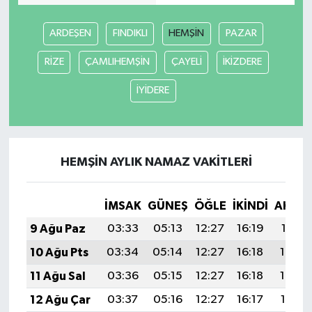
ARDEŞEN
FINDIKLI
HEMŞİN
PAZAR
RİZE
ÇAMLIHEMŞİN
ÇAYELİ
İKİZDERE
İYİDERE
HEMŞİN AYLIK NAMAZ VAKITLERI
İMSAK
GÜNEŞ
ÖĞLE
İKINDI
AKŞA
9 Ağu Paz
03:33
05:13
12:27
16:19
19:31
10 Ağu Pts
03:34
05:14
12:27
16:18
19:30
11 Ağu Sal
03:36
05:15
12:27
16:18
19:29
12 Ağu Çar
03:37
05:16
12:27
16:17
19:27