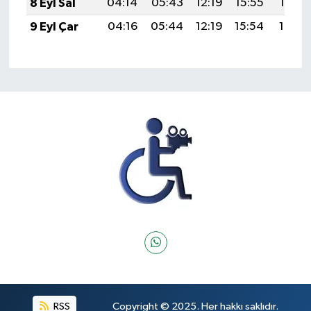
8 Eyl Sal
04:14
05:43
12:19
15:55
18:46
9 Eyl Çar
04:16
05:44
12:19
15:54
18:44
RSS
Copyright © 2025. Her hakkı saklıdır.