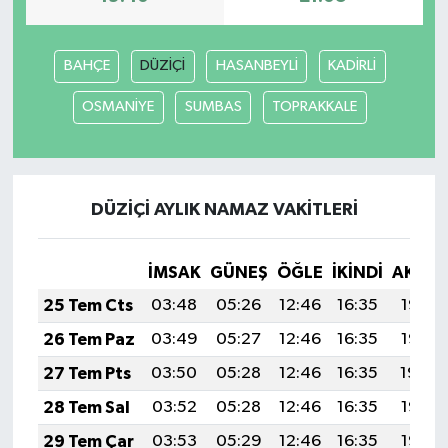
BAHÇE
DÜZİÇİ
HASANBEYLİ
KADİRLİ
OSMANİYE
SUMBAS
TOPRAKKALE
DÜZİÇİ AYLIK NAMAZ VAKITLERI
İMSAK
GÜNEŞ
ÖĞLE
İKINDI
AKŞA
25 Tem Cts
03:48
05:26
12:46
16:35
19:56
26 Tem Paz
03:49
05:27
12:46
16:35
19:55
27 Tem Pts
03:50
05:28
12:46
16:35
19:54
28 Tem Sal
03:52
05:28
12:46
16:35
19:53
29 Tem Çar
03:53
05:29
12:46
16:35
19:52