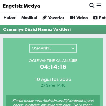
Engelsiz Medya
Haber
Medikal
Haber
Hava Durumu
Yazarlar
Video
Fot
Osmaniye Düziçi Namaz Vakitleri
Medikal
Trafik Durumu
Yönetim Kurulu
Süper Lig Puan Durumu ve Fikstür
OSMANİYE
Yazarlar
Tüm Manşetler
ÖĞLE VAKTINE KALAN SÜRE
04:14:16
Biz Buradayız
Son Dakika Haberleri
Künye
Haber Arşivi
10 Ağustos 2026
27 Safer 1448
İletişim
Kim bir hastayı veya Allah için sevdiği kardeşini ziyaret
Gizlilik Sözleşmesi
ederse, bir melek, ona şöyle nidâ eder: "Ne iyi yaptın,