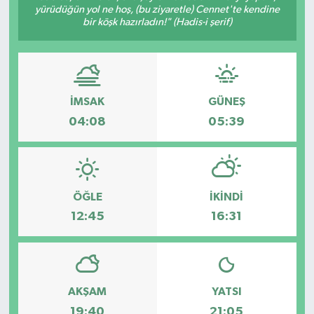
yürüdüğün yol ne hoş, (bu ziyaretle) Cennet'te kendine
bir köşk hazırladın!" (Hadis-i şerif)
İMSAK
GÜNEŞ
04:08
05:39
ÖĞLE
İKINDI
12:45
16:31
AKŞAM
YATSI
19:40
21:05