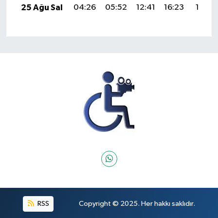
25 Ağu Sal
04:26
05:52
12:41
16:23
19:21
RSS
Copyright © 2025. Her hakkı saklıdır.