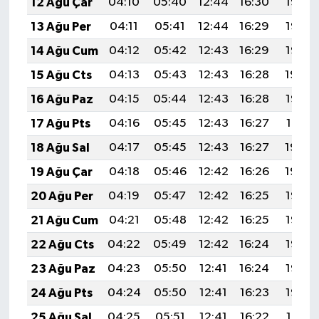
12 Ağu Çar
04:10
05:40
12:44
16:30
19:37
13 Ağu Per
04:11
05:41
12:44
16:29
19:36
14 Ağu Cum
04:12
05:42
12:43
16:29
19:35
15 Ağu Cts
04:13
05:43
12:43
16:28
19:34
16 Ağu Paz
04:15
05:44
12:43
16:28
19:32
17 Ağu Pts
04:16
05:45
12:43
16:27
19:31
18 Ağu Sal
04:17
05:45
12:43
16:27
19:30
19 Ağu Çar
04:18
05:46
12:42
16:26
19:29
20 Ağu Per
04:19
05:47
12:42
16:25
19:27
21 Ağu Cum
04:21
05:48
12:42
16:25
19:26
22 Ağu Cts
04:22
05:49
12:42
16:24
19:25
23 Ağu Paz
04:23
05:50
12:41
16:24
19:23
24 Ağu Pts
04:24
05:50
12:41
16:23
19:22
25 Ağu Sal
04:25
05:51
12:41
16:22
19:21