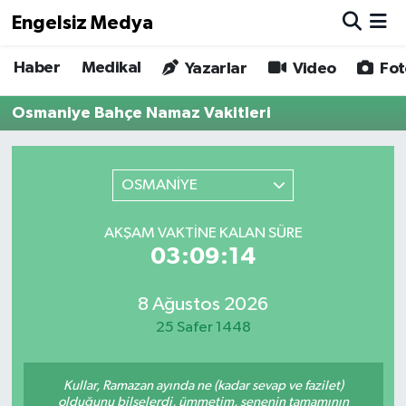
Engelsiz Medya
Haber
Medikal
Haber
Hava Durumu
Yazarlar
Video
Fot
Osmaniye Bahçe Namaz Vakitleri
Medikal
Trafik Durumu
Yönetim Kurulu
Süper Lig Puan Durumu ve Fikstür
OSMANİYE
Yazarlar
Tüm Manşetler
AKŞAM VAKTINE KALAN SÜRE
03:09:14
Biz Buradayız
Son Dakika Haberleri
Künye
Haber Arşivi
8 Ağustos 2026
25 Safer 1448
İletişim
Kullar, Ramazan ayında ne (kadar sevap ve fazilet)
Gizlilik Sözleşmesi
olduğunu bilselerdi, ümmetim, senenin tamamının