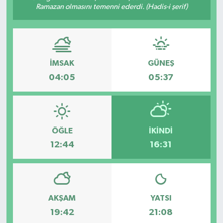
Ramazan olmasını temenni ederdi. (Hadis-i şerif)
İMSAK
GÜNEŞ
04:05
05:37
ÖĞLE
İKINDI
12:44
16:31
AKŞAM
YATSI
19:42
21:08