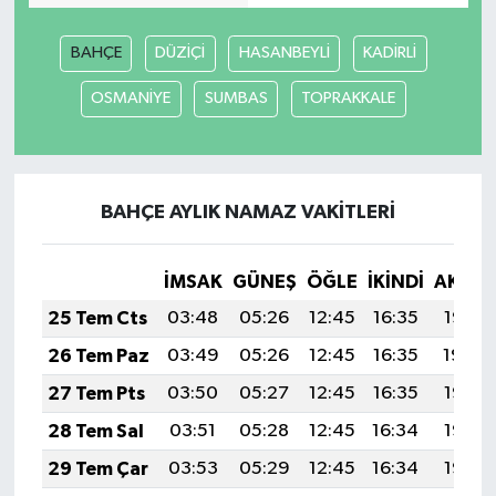
BAHÇE
DÜZİÇİ
HASANBEYLİ
KADİRLİ
OSMANİYE
SUMBAS
TOPRAKKALE
BAHÇE AYLIK NAMAZ VAKITLERI
İMSAK
GÜNEŞ
ÖĞLE
İKINDI
AKŞA
25 Tem Cts
03:48
05:26
12:45
16:35
19:55
26 Tem Paz
03:49
05:26
12:45
16:35
19:54
27 Tem Pts
03:50
05:27
12:45
16:35
19:53
28 Tem Sal
03:51
05:28
12:45
16:34
19:53
29 Tem Çar
03:53
05:29
12:45
16:34
19:52