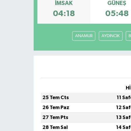
İMSAK
GÜNEŞ
04:18
05:48
ANAMUR
AYDINCIK
Hİ
25 Tem Cts
11 Sa
26 Tem Paz
12 Sa
27 Tem Pts
13 Sa
28 Tem Sal
14 Sa