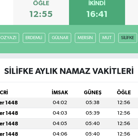
ÖĞLE
İKINDI
12:55
16:41
BOZYAZI
ERDEMLİ
GÜLNAR
MERSİN
MUT
SİLİFKE
SİLİFKE AYLIK NAMAZ VAKITLERI
CRİ
İMSAK
GÜNEŞ
ÖĞLE
fer 1448
04:02
05:38
12:56
fer 1448
04:03
05:39
12:56
fer 1448
04:05
05:40
12:56
fer 1448
04:06
05:40
12:56