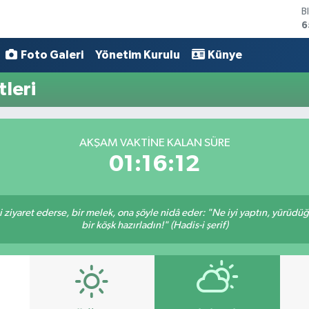
B
6
D
4
Foto Galeri
Yönetim Kurulu
Künye
E
5
tleri
S
6
G
6
AKŞAM VAKTINE KALAN SÜRE
B
01:16:12
1
ni ziyaret ederse, bir melek, ona şöyle nidâ eder: "Ne iyi yaptın, yürüdü
bir köşk hazırladın!" (Hadis-i şerif)