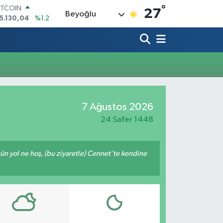
°
ITCOIN
27
Beyoğlu
5.130,04
%1.2
OLAR
7,7106
%0.17
URO
5,1652
%0.27
TERLİN
4,4046
%0.35
RAM ALTIN
618.49
%2.12
7 Ağustos 2026
İST100
3.773
%-19
24 Safer 1448
ğün yol ne hoş, (bu ziyaretle) Cennet'te kendine