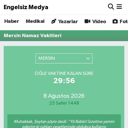
Engelsiz Medya
Haber
Medikal
Haber
Hava Durumu
Yazarlar
Video
Fot
Mersin Namaz Vakitleri
Medikal
Trafik Durumu
Yönetim Kurulu
Süper Lig Puan Durumu ve Fikstür
MERSİN
Yazarlar
Tüm Manşetler
ÖĞLE VAKTINE KALAN SÜRE
29:56
Biz Buradayız
Son Dakika Haberleri
Künye
Haber Arşivi
8 Ağustos 2026
25 Safer 1448
İletişim
Muhakkak, Şeytan şöyle dedi: "Yâ Rabbi! İzzetine yemin
Gizlilik Sözleşmesi
ederim ki ruhları cesetlerinde oldukça kullarını