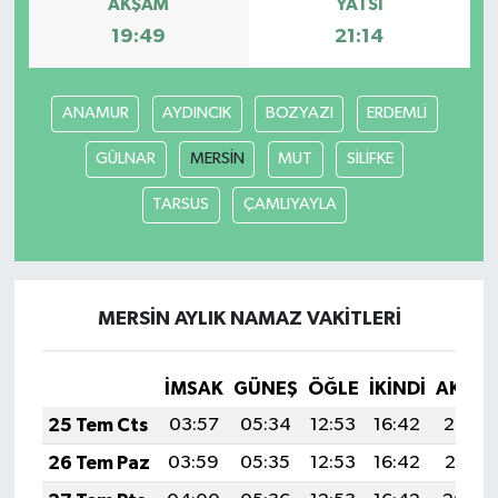
AKŞAM
YATSI
19:49
21:14
ANAMUR
AYDINCIK
BOZYAZI
ERDEMLİ
GÜLNAR
MERSİN
MUT
SİLİFKE
TARSUS
ÇAMLIYAYLA
MERSİN AYLIK NAMAZ VAKITLERI
İMSAK
GÜNEŞ
ÖĞLE
İKINDI
AKŞA
25 Tem Cts
03:57
05:34
12:53
16:42
20:02
26 Tem Paz
03:59
05:35
12:53
16:42
20:01