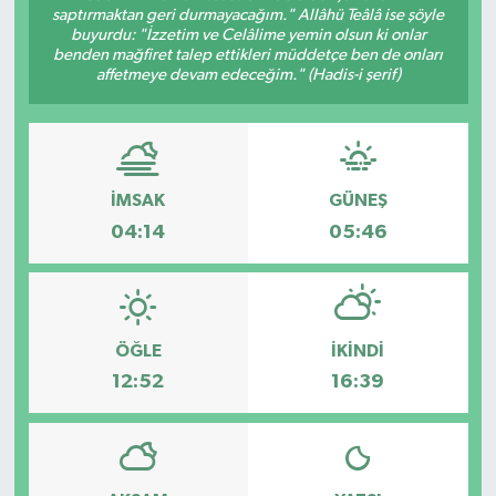
saptırmaktan geri durmayacağım." Allâhü Teâlâ ise şöyle
buyurdu: "İzzetim ve Celâlime yemin olsun ki onlar
benden mağfiret talep ettikleri müddetçe ben de onları
affetmeye devam edeceğim." (Hadis-i şerif)
İMSAK
GÜNEŞ
04:14
05:46
ÖĞLE
İKINDI
12:52
16:39