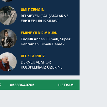
ÜMIT ZENGİN
BİTMEYEN ÇALIŞMALAR VE
ERİŞİLEBİLİRLİK SINAVI
EMINE YILDIRIM KURU
Engelli Annesi Olmak, Süper
Kahraman Olmak Demek
UFUK GÜRBÜZ
DERNEK VE SPOR
KULÜPLERİMİZ ÜZERİNE
05333640705
İLETIŞIM