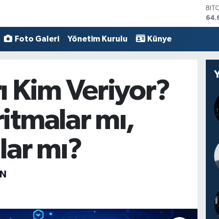
DO
47,
EU
55,
Foto Galeri
Yönetim Kurulu
Künye
STE
64,
GRA
651
ı Kim Veriyor?
BİS
13.
BIT
itmalar mı,
64.
lar mı?
EN