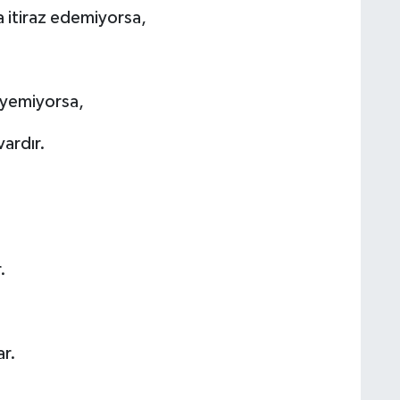
a itiraz edemiyorsa,
leyemiyorsa,
vardır.
.
ar.