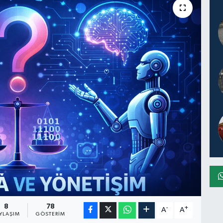
8
78
-
+
A
A
YLAŞIM
GÖSTERIM