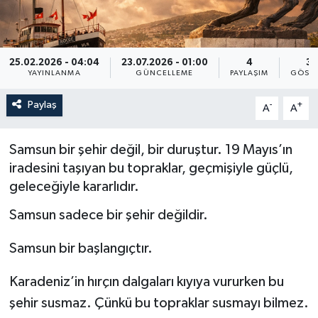
25.02.2026 - 04:04
23.07.2026 - 01:00
4
34
YAYINLANMA
GÜNCELLEME
PAYLAŞIM
GÖSTE
Paylaş
-
+
A
A
Samsun bir şehir değil, bir duruştur. 19 Mayıs’ın
iradesini taşıyan bu topraklar, geçmişiyle güçlü,
geleceğiyle kararlıdır.
Samsun sadece bir şehir değildir.
Samsun bir başlangıçtır.
Karadeniz’in hırçın dalgaları kıyıya vururken bu
şehir susmaz. Çünkü bu topraklar susmayı bilmez.