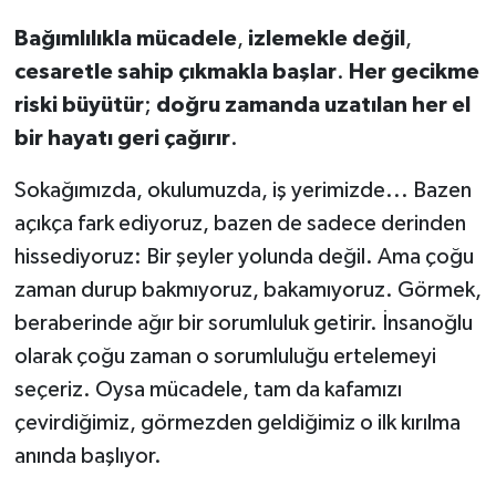
Bağımlılıkla
mücadele
,
izlemekle
değil
,
cesaretle
sahip
çıkmakla
başlar
.
Her
gecikme
riski
büyütür
;
doğru
zamanda
uzatılan
her
el
bir
hayatı
geri
çağırır
.
Sokağımızda, okulumuzda, iş yerimizde... Bazen
açıkça fark ediyoruz, bazen de sadece derinden
hissediyoruz: Bir şeyler yolunda değil. Ama çoğu
zaman durup bakmıyoruz, bakamıyoruz. Görmek,
beraberinde ağır bir sorumluluk getirir. İnsanoğlu
olarak çoğu zaman o sorumluluğu ertelemeyi
seçeriz. Oysa mücadele, tam da kafamızı
çevirdiğimiz, görmezden geldiğimiz o ilk kırılma
anında başlıyor.