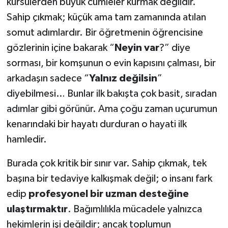
kürsülerden büyük cümleler kurmak değildir.
Sahip çıkmak; küçük ama tam zamanında atılan
somut adımlardır. Bir öğretmenin öğrencisine
gözlerinin içine bakarak “
Neyin
var
?” diye
sorması, bir komşunun o evin kapısını çalması, bir
arkadaşın sadece “
Yalnız
değilsin
”
diyebilmesi… Bunlar ilk bakışta çok basit, sıradan
adımlar gibi görünür. Ama çoğu zaman uçurumun
kenarındaki bir hayatı durduran o hayati ilk
hamledir.
Burada çok kritik bir sınır var. Sahip çıkmak, tek
başına bir tedaviye kalkışmak değil; o insanı fark
edip
profesyonel
bir
uzman
desteğine
ulaştırmaktır
. Bağımlılıkla mücadele yalnızca
hekimlerin işi değildir; ancak toplumun