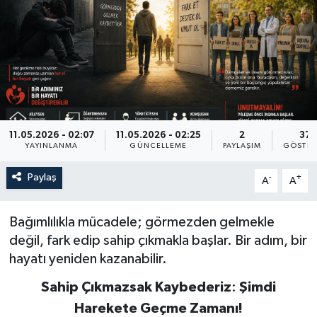
11.05.2026 - 02:07
11.05.2026 - 02:25
2
37
YAYINLANMA
GÜNCELLEME
PAYLAŞIM
GÖSTER
Paylaş
-
+
A
A
Bağımlılıkla mücadele; görmezden gelmekle
değil, fark edip sahip çıkmakla başlar. Bir adım, bir
hayatı yeniden kazanabilir.
Sahip
Çıkmazsak
Kaybederiz
:
Şimdi
Harekete
Geçme
Zamanı!