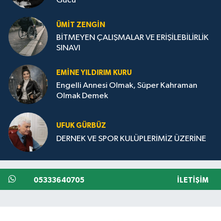
Gücü
ÜMIT ZENGİN
BİTMEYEN ÇALIŞMALAR VE ERİŞİLEBİLİRLİK
SINAVI
EMINE YILDIRIM KURU
Engelli Annesi Olmak, Süper Kahraman
Olmak Demek
UFUK GÜRBÜZ
DERNEK VE SPOR KULÜPLERİMİZ ÜZERİNE
05333640705
İLETIŞIM