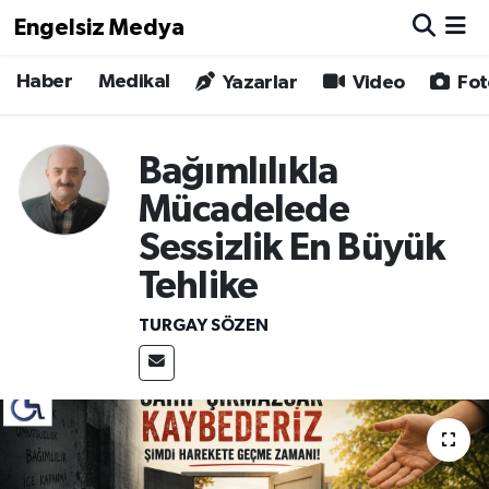
Engelsiz Medya
Haber
Medikal
Haber
Hava Durumu
Yazarlar
Video
Fot
Medikal
Trafik Durumu
Bağımlılıkla
Yönetim Kurulu
Süper Lig Puan Durumu ve Fikstür
Mücadelede
Sessizlik En Büyük
Yazarlar
Tüm Manşetler
Tehlike
Biz Buradayız
Son Dakika Haberleri
TURGAY SÖZEN
Künye
Haber Arşivi
İletişim
Gizlilik Sözleşmesi