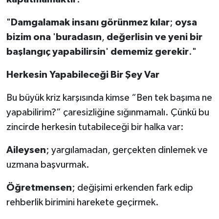
"
Damgalamak
insanı
görünmez
kılar
;
oysa
bizim
ona
'
buradasın
,
değerlisin
ve
yeni
bir
başlangıç
yapabilirsin
'
dememiz
gerekir
."
Herkesin
Yapabileceği
Bir
Şey
Var
Bu büyük kriz karşısında kimse “Ben tek başıma ne
yapabilirim?” çaresizliğine sığınmamalı. Çünkü bu
zincirde herkesin tutabileceği bir halka var:
Aileysen
; yargılamadan, gerçekten dinlemek ve
uzmana başvurmak.
Öğretmensen
; değişimi erkenden fark edip
rehberlik birimini harekete geçirmek.