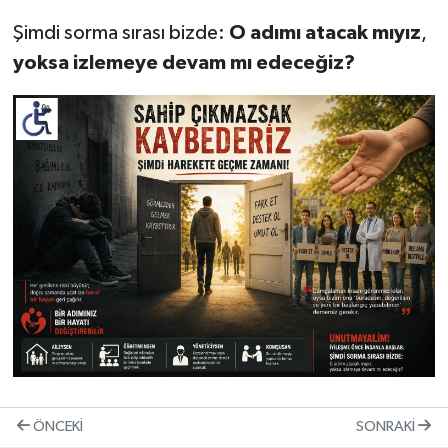
Şimdi sorma sırası bizde:
O
adımı
atacak
mıyız
,
yoksa
izlemeye
devam
mı
edeceğiz?
ÖNCEKI
SONRAKI