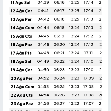
11 Ağu Sal
04:39
06:16
13:25
17:14
20:24
12 Ağu Çar
04:41
06:17
13:25
17:14
20:23
13 Ağu Per
04:42
06:18
13:25
17:13
20:22
14 Ağu Cum
04:44
06:18
13:24
17:13
20:21
15 Ağu Cts
04:45
06:19
13:24
17:12
20:19
16 Ağu Paz
04:46
06:20
13:24
17:12
20:18
17 Ağu Pts
04:48
06:21
13:24
17:11
20:16
18 Ağu Sal
04:49
06:22
13:24
17:10
20:15
19 Ağu Çar
04:50
06:23
13:23
17:10
20:14
20 Ağu Per
04:52
06:24
13:23
17:09
20:12
21 Ağu Cum
04:53
06:25
13:23
17:08
20:11
22 Ağu Cts
04:54
06:26
13:23
17:08
20:09
23 Ağu Paz
04:56
06:27
13:22
17:07
20:08