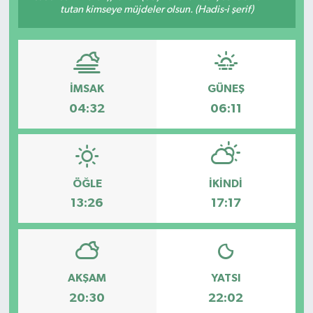
tutan kimseye müjdeler olsun. (Hadis-i şerif)
İMSAK
GÜNEŞ
04:32
06:11
ÖĞLE
İKINDI
13:26
17:17
AKŞAM
YATSI
20:30
22:02