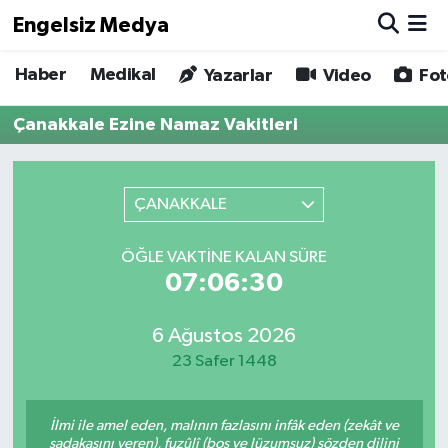
Engelsiz Medya
Haber
Medikal
Haber
Hava Durumu
Yazarlar
Video
Fot
Çanakkale Ezine Namaz Vakitleri
Medikal
Trafik Durumu
Yönetim Kurulu
Süper Lig Puan Durumu ve Fikstür
ÇANAKKALE
Yazarlar
Tüm Manşetler
ÖĞLE VAKTINE KALAN SÜRE
07:06:30
Biz Buradayız
Son Dakika Haberleri
Künye
Haber Arşivi
6 Ağustos 2026
23 Safer 1448
İletişim
İlmi ile amel eden, malının fazlasını infâk eden (zekât ve
Gizlilik Sözleşmesi
sadakasını veren), fuzûlî (boş ve lüzumsuz) sözden dilini