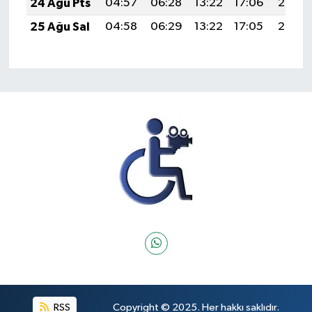
24 Ağu Pts
04:57
06:28
13:22
17:06
20:07
25 Ağu Sal
04:58
06:29
13:22
17:05
20:05
RSS
Copyright © 2025. Her hakkı saklıdır.