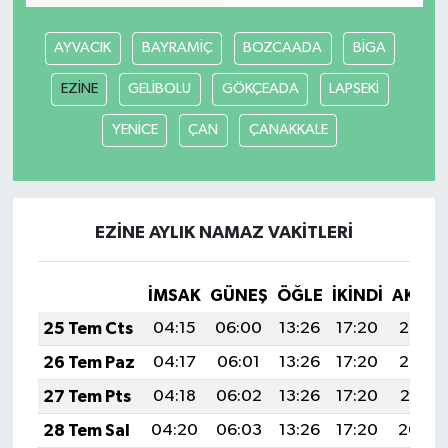
AYVACIK
BAYRAMİÇ
BOZCAADA
BİGA
EZİNE
GELİBOLU
GÖKÇEADA
LAPSEKİ
YENİCE
ÇAN
ÇANAKKALE
EZİNE AYLIK NAMAZ VAKITLERI
İMSAK
GÜNEŞ
ÖĞLE
İKINDI
AKŞA
25 Tem Cts
04:15
06:00
13:26
17:20
20:42
26 Tem Paz
04:17
06:01
13:26
17:20
20:42
27 Tem Pts
04:18
06:02
13:26
17:20
20:41
28 Tem Sal
04:20
06:03
13:26
17:20
20:40