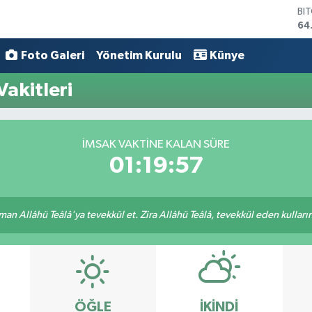
BI
64
DO
47
Foto Galeri
Yönetim Kurulu
Künye
EU
55
akitleri
ST
64
GR
65
İMSAK VAKTINE KALAN SÜRE
Bİ
01:19:57
13
an Allâhü Teâlâ'ya tevekkül et. Zira Allâhü Teâlâ, tevekkül eden kullarını
ÖĞLE
İKINDI