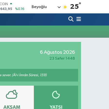
°
TCOIN
25
Beyoğlu
.643,95
%0.16
LAR
,6006
%0.06
RO
,0250
%0.02
ERLİN
,2398
%0.2
AM ALTIN
00.87
%0.12
6 Ağustos 2026
ST100
.799
%70
23 Safer 1448
 sever. (Âl-i İmrân Sûresi, 159)
AKŞAM
YATSI