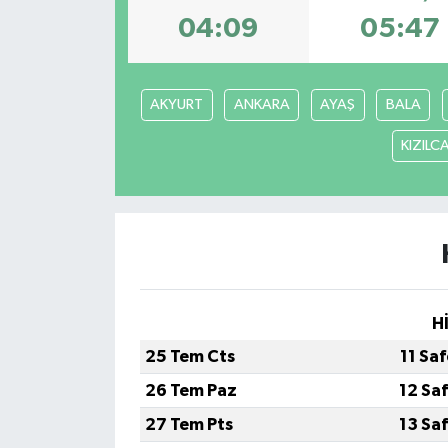
04:09
05:47
AKYURT
ANKARA
AYAŞ
BALA
KIZIL
H
25 Tem Cts
11 Sa
26 Tem Paz
12 Sa
27 Tem Pts
13 Sa