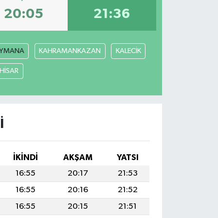
20:05
21:36
YMANA
KAHRAMANKAZAN
KALECİK
ÇHİSAR
I
İKINDI
AKŞAM
YATSI
16:55
20:17
21:53
16:55
20:16
21:52
16:55
20:15
21:51