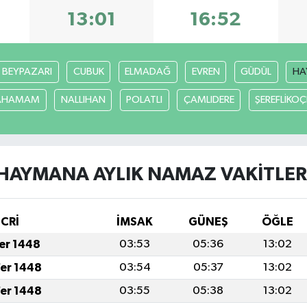
13:01
16:52
BEYPAZARI
CUBUK
ELMADAĞ
EVREN
GÜDÜL
HA
CAHAMAM
NALLIHAN
POLATLI
ÇAMLIDERE
ŞEREFLİKO
HAYMANA AYLIK NAMAZ VAKITLER
İCRİ
İMSAK
GÜNEŞ
ÖĞLE
fer 1448
03:53
05:36
13:02
fer 1448
03:54
05:37
13:02
fer 1448
03:55
05:38
13:02