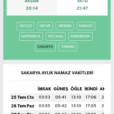
AKŞAM
YATSI
20:14
21:47
AKYAZI
GEYVE
HENDEK
KARASU
KAYNARCA
KOCAALİ
PAMUKOVA
SAKARYA
TARAKLI
SAKARYA AYLIK NAMAZ VAKITLERI
İMSAK
GÜNEŞ
ÖĞLE
İKINDI
AKŞA
25 Tem Cts
03:53
05:41
13:10
17:06
20:29
26 Tem Paz
03:55
05:42
13:10
17:05
20:28