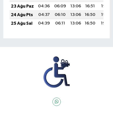
23 Ağu Paz
04:36
06:09
13:06
16:51
19:53
24 Ağu Pts
04:37
06:10
13:06
16:50
19:52
25 Ağu Sal
04:39
06:11
13:06
16:50
19:50