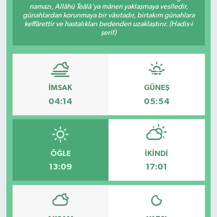
namazı, Allâhü Teâlâ'ya mânen yaklaşmaya vesîledir,
günahlardan korunmaya bir vâsıtadır, birtakım günahlara
keffârettir ve hastalıkları bedenden uzaklaştırır. (Hadis-i
şerif)
İMSAK
GÜNEŞ
04:14
05:54
ÖĞLE
İKINDI
13:09
17:01