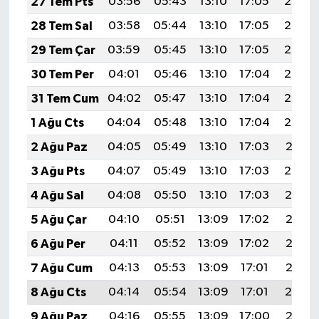
27 Tem Pts
03:56
05:43
13:10
17:05
20:27
28 Tem Sal
03:58
05:44
13:10
17:05
20:26
29 Tem Çar
03:59
05:45
13:10
17:05
20:25
30 Tem Per
04:01
05:46
13:10
17:04
20:24
31 Tem Cum
04:02
05:47
13:10
17:04
20:23
1 Ağu Cts
04:04
05:48
13:10
17:04
20:22
2 Ağu Paz
04:05
05:49
13:10
17:03
20:21
3 Ağu Pts
04:07
05:49
13:10
17:03
20:20
4 Ağu Sal
04:08
05:50
13:10
17:03
20:19
5 Ağu Çar
04:10
05:51
13:09
17:02
20:17
6 Ağu Per
04:11
05:52
13:09
17:02
20:16
7 Ağu Cum
04:13
05:53
13:09
17:01
20:15
8 Ağu Cts
04:14
05:54
13:09
17:01
20:14
9 Ağu Paz
04:16
05:55
13:09
17:00
20:13