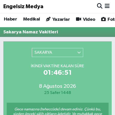
Engelsiz Medya
Haber
Medikal
Haber
Hava Durumu
Yazarlar
Video
Fot
Sakarya Namaz Vakitleri
Medikal
Trafik Durumu
Yönetim Kurulu
Süper Lig Puan Durumu ve Fikstür
SAKARYA
Yazarlar
Tüm Manşetler
İKINDI VAKTINE KALAN SÜRE
01:46:51
Biz Buradayız
Son Dakika Haberleri
Künye
Haber Arşivi
8 Ağustos 2026
25 Safer 1448
İletişim
Gece namazına (teheccüde) devam ediniz. Çünkü bu,
Gizlilik Sözleşmesi
sizden önceki sâlih zâtların âdetidir. Ve muhakkak gece