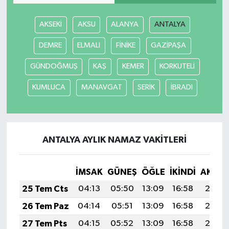
AKSEKİ
AKSU
ALANYA
ANTALYA
DEMRE
ELMALI
FİNİKE
GAZİPAŞA
GÜNDOĞMUŞ
KAŞ
KEMER
KORKUTELİ
KUMLUCA
MANAVGAT
SERİK
İBRADI
ANTALYA AYLIK NAMAZ VAKITLERI
İMSAK
GÜNEŞ
ÖĞLE
İKINDI
AKŞA
25 Tem Cts
04:13
05:50
13:09
16:58
20:18
26 Tem Paz
04:14
05:51
13:09
16:58
20:17
27 Tem Pts
04:15
05:52
13:09
16:58
20:16