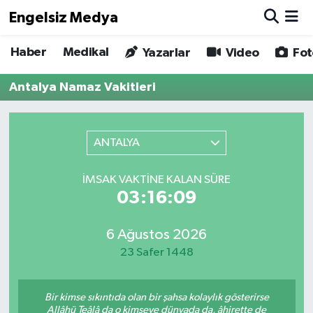
Engelsiz Medya
Haber
Medikal
Haber
Hava Durumu
Yazarlar
Video
Fot
Antalya Namaz Vakitleri
Medikal
Trafik Durumu
Yönetim Kurulu
Süper Lig Puan Durumu ve Fikstür
ANTALYA
Yazarlar
Tüm Manşetler
İMSAK VAKTINE KALAN SÜRE
03:16:09
Biz Buradayız
Son Dakika Haberleri
Künye
Haber Arşivi
6 Ağustos 2026
23 Safer 1448
İletişim
Bir kimse sıkıntıda olan bir şahsa kolaylık gösterirse
Gizlilik Sözleşmesi
Allâhü Teâlâ da o kimseye dünyada da, âhirette de