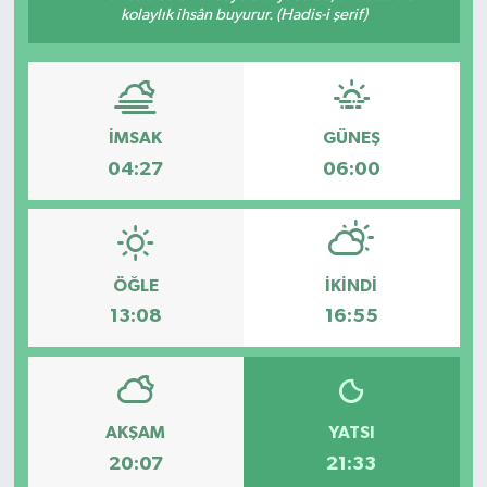
kolaylık ihsân buyurur. (Hadis-i şerif)
İMSAK
GÜNEŞ
04:27
06:00
ÖĞLE
İKINDI
13:08
16:55
AKŞAM
YATSI
20:07
21:33