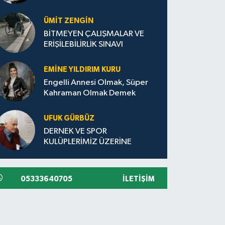
ÜMIT ZENGİN
BİTMEYEN ÇALIŞMALAR VE
ERİŞİLEBİLİRLİK SINAVI
EMINE YILDIRIM KURU
Engelli Annesi Olmak, Süper
Kahraman Olmak Demek
UFUK GÜRBÜZ
DERNEK VE SPOR
KULÜPLERİMİZ ÜZERİNE
05333640705
İLETIŞIM