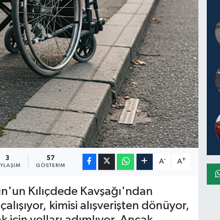
3
57
-
+
A
A
AYLAŞIM
GÖSTERIM
un'un Kılıçdede Kavşağı'ndan
çalışıyor, kimisi alışverişten dönüyor,
k için yolları adımlıyor. Ancak