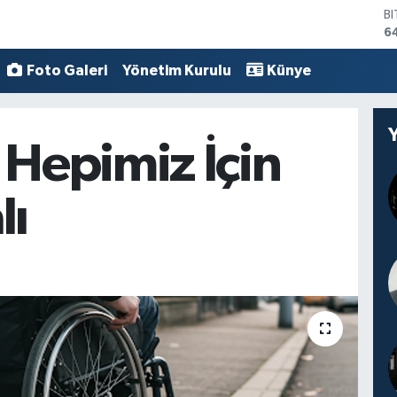
B
6
D
4
Foto Galeri
Yönetim Kurulu
Künye
E
5
S
6
G
 Hepimiz İçin
6
B
1
lı