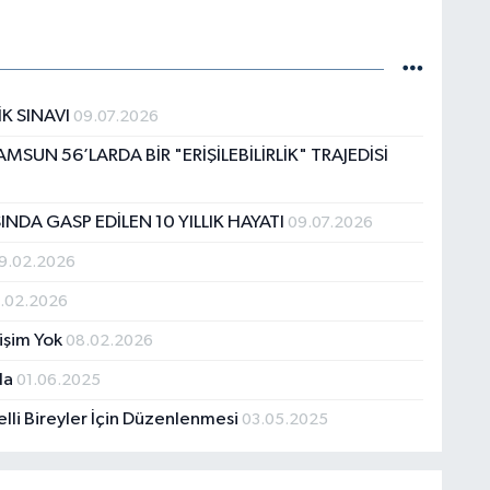
İK SINAVI
09.07.2026
AMSUN 56’LARDA BİR "ERİŞİLEBİLİRLİK" TRAJEDİSİ
NDA GASP EDİLEN 10 YILLIK HAYATI
09.07.2026
9.02.2026
.02.2026
rişim Yok
08.02.2026
nda
01.06.2025
lli Bireyler İçin Düzenlenmesi
03.05.2025