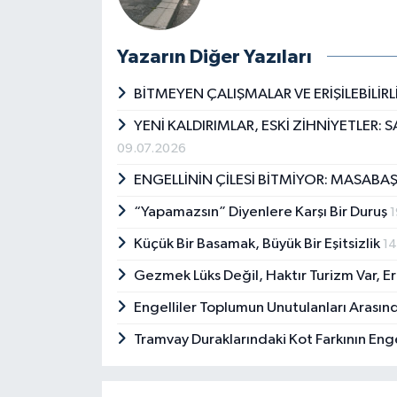
Yazarın Diğer Yazıları
BİTMEYEN ÇALIŞMALAR VE ERİŞİLEBİLİRL
YENİ KALDIRIMLAR, ESKİ ZİHNİYETLER: S
09.07.2026
ENGELLİNİN ÇİLESİ BİTMİYOR: MASABAŞI
“Yapamazsın” Diyenlere Karşı Bir Duruş
1
Küçük Bir Basamak, Büyük Bir Eşitsizlik
14
Gezmek Lüks Değil, Haktır Turizm Var, E
Engelliler Toplumun Unutulanları Arası
Tramvay Duraklarındaki Kot Farkının Enge