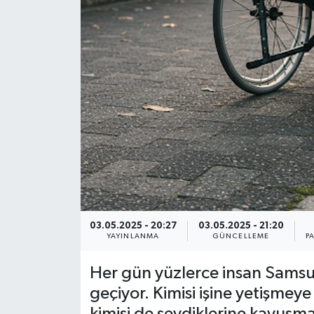
03.05.2025 - 20:27
03.05.2025 - 21:20
YAYINLANMA
GÜNCELLEME
P
Her gün yüzlerce insan Sams
geçiyor. Kimisi işine yetişmeye 
kimisi de sevdiklerine kavuşma