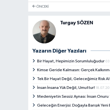
ÖNCEKI
Turgay SÖZEN
Yazarın Diğer Yazıları
Bir Hayat, Hepimizin Sorumluluğudur
03
Kimse Geride Kalmasın: Gerçek Kalkınm
Tek Bir Hayat Değil, Geleceğimiz Risk A
İnsan İnsana Yük Değil, Umuttur!
18.07.2
Medeniyetin Sessiz Aynası: İnsan Onuru
Geleceğin Enerjisi: Doğayla Barışık Yeni 