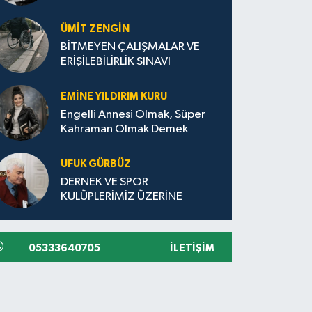
ÜMIT ZENGİN
BİTMEYEN ÇALIŞMALAR VE
ERİŞİLEBİLİRLİK SINAVI
EMINE YILDIRIM KURU
Engelli Annesi Olmak, Süper
Kahraman Olmak Demek
UFUK GÜRBÜZ
DERNEK VE SPOR
KULÜPLERİMİZ ÜZERİNE
05333640705
İLETIŞIM