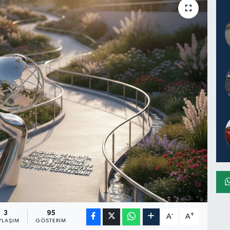
3
95
-
+
A
A
YLAŞIM
GÖSTERIM