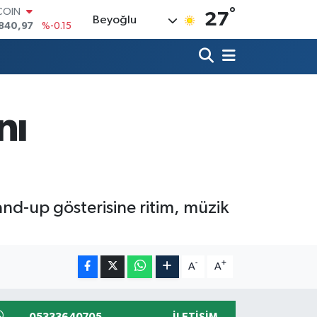
°
COIN
27
Beyoğlu
840,97
%-0.15
LAR
7436
%0.18
RO
2510
%0.32
RLİN
4811
%0.38
nı
M ALTIN
60.55
%0
T100
779
%-14
and-up gösterisine ritim, müzik
-
+
A
A