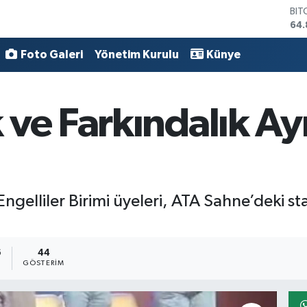
BIT
64.
DO
47,
Foto Galeri
Yönetim Kurulu
Künye
EU
55,
STE
64,
ve Farkındalık Ay
GRA
66
BİS
13.
gelliler Birimi üyeleri, ATA Sahne’deki st
6
44
GÖSTERIM