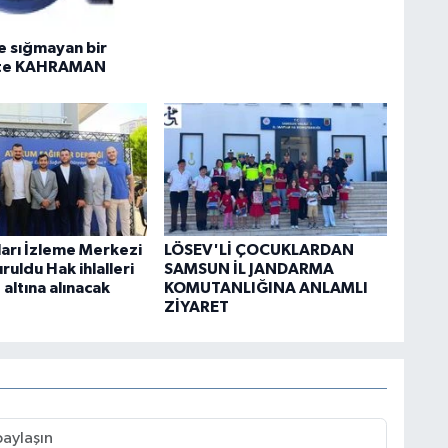
e sığmayan bir
ete KAHRAMAN
ları İzleme Merkezi
LÖSEV'Lİ ÇOCUKLARDAN
uldu Hak ihlalleri
SAMSUN İL JANDARMA
 altına alınacak
KOMUTANLIĞINA ANLAMLI
ZİYARET