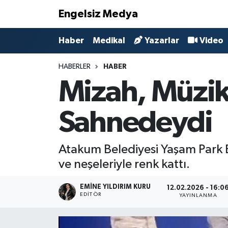
Engelsiz Medya
Haber
Hava Durumu
Haber
Medikal
Yazarlar
Video
Medikal
Trafik Durumu
HABERLER
HABER
Mizah, Müzik 
Yönetim Kurulu
Süper Lig Puan Durumu ve Fikstür
Sahnedeydi
Yazarlar
Tüm Manşetler
Biz Buradayız
Son Dakika Haberleri
Atakum Belediyesi Yaşam Park En
ve neşeleriyle renk kattı.
Künye
Haber Arşivi
EMINE YILDIRIM KURU
12.02.2026 - 16:0
İletişim
EDITÖR
YAYINLANMA
Gizlilik Sözleşmesi