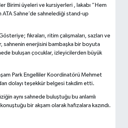
r Birimi üyeleri ve kursiyerleri , lakabı “Hem
n ATA Sahne’de sahnelediği stand-up
steriye; fıkraları, ritim çalışmaları, sazları ve
ler, sahnenin enerjisini bambaşka bir boyuta
hnede buluşan çocuklar, izleyicilerden büyük
Yaşam Park Engelliler Koordinatörü Mehmet
ndan dolayı teşekkür belgesi takdim etti.
üziğin aynı sahnede buluştuğu bu anlamlı
n konuştuğu bir akşam olarak hafızalara kazındı.