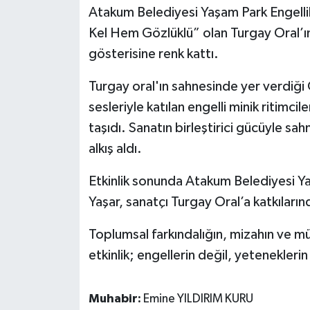
Atakum Belediyesi Yaşam Park Engellile
Kel Hem Gözlüklü” olan Turgay Oral’ı
gösterisine renk kattı.
Turgay oral'ın sahnesinde yer verdiği Gö
sesleriyle katılan engelli minik ritimci
taşıdı. Sanatın birleştirici gücüyle sa
alkış aldı.
Etkinlik sonunda Atakum Belediyesi 
Yaşar, sanatçı Turgay Oral’a katkıları
Toplumsal farkındalığın, mizahın ve m
etkinlik; engellerin değil, yetenekleri
Muhabir:
Emine YILDIRIM KURU