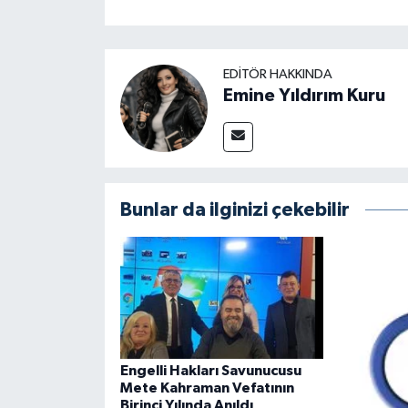
EDITÖR HAKKINDA
Emine Yıldırım Kuru
Bunlar da ilginizi çekebilir
Engelli Hakları Savunucusu
Mete Kahraman Vefatının
Birinci Yılında Anıldı