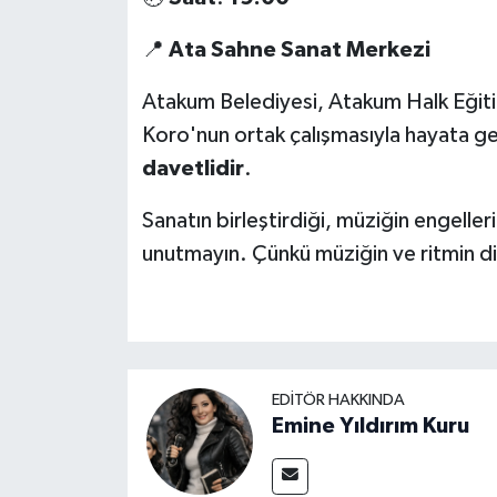
📍
Ata
Sahne
Sanat
Merkezi
Atakum Belediyesi, Atakum Halk Eğit
Koro'nun ortak çalışmasıyla hayata geç
davetlidir
.
Sanatın birleştirdiği, müziğin engeller
unutmayın. Çünkü müziğin ve ritmin di
EDITÖR HAKKINDA
Emine Yıldırım Kuru