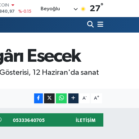
°
LAR
27
Beyoğlu
7436
%0.18
RO
2510
%0.32
RLİN
4811
%0.38
M ALTIN
ârı Esecek
60.55
%0
T100
779
%-14
Gösterisi, 12 Haziran'da sanat
-
+
A
A
05333640705
İLETIŞIM