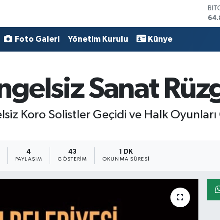
DO
47,
EU
55,
Foto Galeri
Yönetim Kurulu
Künye
STE
64,
GRA
gelsiz Sanat Rüzg
66
BİS
13.
z Koro Solistler Geçidi ve Halk Oyunları 
6
4
43
1 DK
PAYLAŞIM
GÖSTERIM
OKUNMA SÜRESI