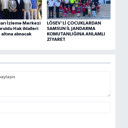
ları İzleme Merkezi
LÖSEV'Lİ ÇOCUKLARDAN
uldu Hak ihlalleri
SAMSUN İL JANDARMA
 altına alınacak
KOMUTANLIĞINA ANLAMLI
ZİYARET