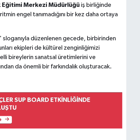
k
Eğitimi
Merkezi
Müdürlüğü
iş birliğinde
 ritmin engel tanımadığını bir kez daha ortaya
" sloganıyla düzenlenen gecede, birbirinden
nları ekipleri de kültürel zenginliğimizi
elli bireylerin sanatsal üretimlerini ve
ından da önemli bir farkındalık oluşturacak.
ÇLER SUP BOARD ETKİNLİĞİNDE
LUŞTU
e