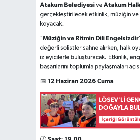
Atakum
Belediyesi
ve
Atakum
Hal
gerçekleştirilecek etkinlik, müziğin ve
koyacak.
"
Müziğin
ve
Ritmin
Dili
Engelsizdir
değerli solistler sahne alırken, halk oyu
izleyicilerle buluşturacak. Etkinlik, eng
başarılarını toplumla paylaşmaları açıs
📅
12
Haziran
2026
Cuma
LÖSEV'Lİ GEN
DOĞAYLA BU
İçeriği Görüntül
🕖
Saat
:
19.00