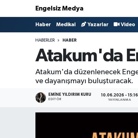
Engelsiz Medya
Haber
Hava Durumu
Haber
Medikal
Yazarlar
Video
Medikal
Trafik Durumu
HABERLER
HABER
Atakum'da En
Yönetim Kurulu
Süper Lig Puan Durumu ve Fikstür
Yazarlar
Tüm Manşetler
Atakum'da düzenlenecek Engelsi
ve dayanışmayı buluşturacak.
Biz Buradayız
Son Dakika Haberleri
EMINE YILDIRIM KURU
10.06.2026 - 15:1
EDITÖR
YAYINLANMA
Künye
Haber Arşivi
İletişim
Gizlilik Sözleşmesi