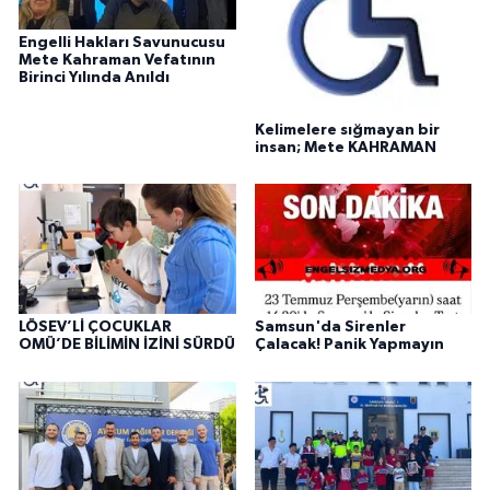
Engelli Hakları Savunucusu
Mete Kahraman Vefatının
Birinci Yılında Anıldı
Kelimelere sığmayan bir
insan; Mete KAHRAMAN
LÖSEV’Lİ ÇOCUKLAR
Samsun'da Sirenler
OMÜ’DE BİLİMİN İZİNİ SÜRDÜ
Çalacak! Panik Yapmayın