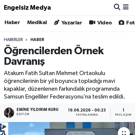
Engelsiz Medya
Haber
Medikal
Haber
Hava Durumu
Yazarlar
Video
Fot
Medikal
Trafik Durumu
HABERLER
HABER
Öğrencilerden Örnek
Yönetim Kurulu
Süper Lig Puan Durumu ve Fikstür
Davranış
Yazarlar
Tüm Manşetler
Atakum Fatih Sultan Mehmet Ortaokulu
öğrencilerinin bir yıl boyunca topladığı mavi
Biz Buradayız
Son Dakika Haberleri
kapaklar, düzenlenen farkındalık programında
Samsun Engelliler Federasyonu’na teslim edildi.
Künye
Haber Arşivi
EMINE YILDIRIM KURU
19.06.2026 - 00:23
1
İletişim
EDITÖR
YAYINLANMA
PAYLAŞIM
Gizlilik Sözleşmesi