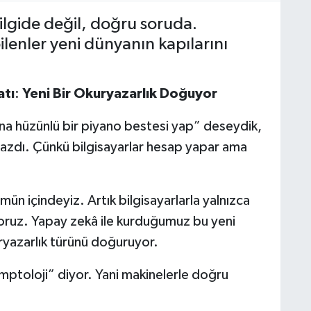
ilgide değil, doğru soruda.
enler yeni dünyanın kapılarını
atı
:
Yeni
Bir
Okuryazarlık
Doğuyor
ana hüzünlü bir piyano bestesi yap” deseydik,
mazdı. Çünkü bilgisayarlar hesap yapar ama
ün içindeyiz. Artık bilgisayarlarla yalnızca
iyoruz. Yapay zekâ ile kurduğumuz bu yeni
uryazarlık türünü doğuruyor.
ptoloji” diyor. Yani makinelerle doğru