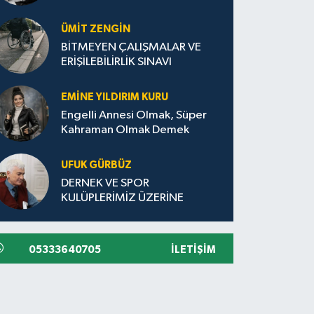
ÜMIT ZENGİN
BİTMEYEN ÇALIŞMALAR VE
ERİŞİLEBİLİRLİK SINAVI
EMINE YILDIRIM KURU
Engelli Annesi Olmak, Süper
Kahraman Olmak Demek
UFUK GÜRBÜZ
DERNEK VE SPOR
KULÜPLERİMİZ ÜZERİNE
05333640705
İLETIŞIM