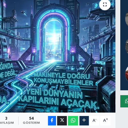
3
54
-
+
A
A
PAYLAŞIM
GÖSTERIM