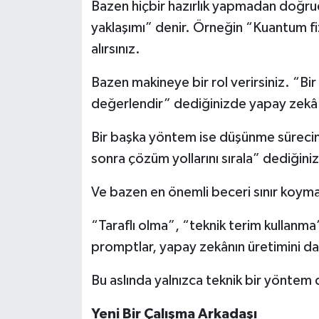
Bazen hiçbir hazırlık yapmadan doğrud
yaklaşımı” denir. Örneğin “Kuantum fiz
alırsınız.
Bazen makineye bir rol verirsiniz. “B
değerlendir” dediğinizde yapay zekâ fa
Bir başka yöntem ise düşünme sürecini
sonra çözüm yollarını sırala” dediğini
Ve bazen en önemli beceri sınır koyma
“Taraflı olma”, “teknik terim kullanma
promptlar, yapay zekânın üretimini dah
Bu aslında yalnızca teknik bir yöntem de
Yeni
Bir
Çalışma
Arkadaşı