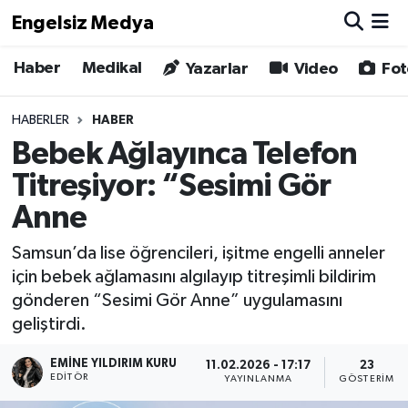
Engelsiz Medya
Haber
Medikal
Haber
Hava Durumu
Yazarlar
Video
Fot
Medikal
Trafik Durumu
HABERLER
HABER
Bebek Ağlayınca Telefon
Yönetim Kurulu
Süper Lig Puan Durumu ve Fikstür
Titreşiyor: “Sesimi Gör
Yazarlar
Tüm Manşetler
Anne
Samsun’da lise öğrencileri, işitme engelli anneler
Biz Buradayız
Son Dakika Haberleri
için bebek ağlamasını algılayıp titreşimli bildirim
gönderen “Sesimi Gör Anne” uygulamasını
Künye
Haber Arşivi
geliştirdi.
İletişim
EMINE YILDIRIM KURU
11.02.2026 - 17:17
23
EDITÖR
YAYINLANMA
GÖSTERIM
Gizlilik Sözleşmesi