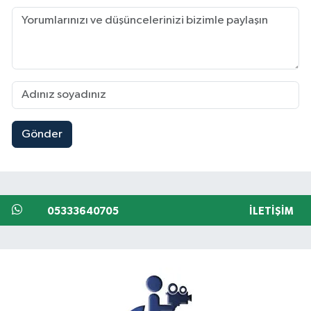
Gönder
05333640705
İLETIŞIM