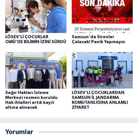
LÖSEV’Lİ ÇOCUKLAR
Samsun'da Sirenler
OMÜ’DE BİLİMİN İZİNİ SÜRDÜ
Çalacak! Panik Yapmayın
Sağır Hakları İzleme
LÖSEV'Lİ ÇOCUKLARDAN
Merkezi resmen kuruldu
SAMSUN İL JANDARMA
Hak ihlalleri artık kayıt
KOMUTANLIĞINA ANLAMLI
altına alınacak
ZİYARET
Yorumlar