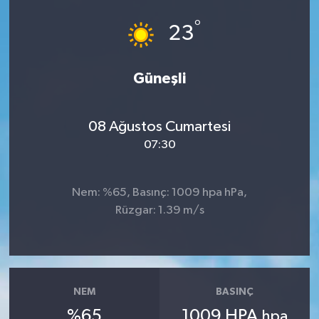
°
23
Güneşli
08 Ağustos Cumartesi
07:30
Nem: %65, Basınç: 1009 hpa hPa,
Rüzgar: 1.39 m/s
NEM
BASINÇ
%65
1009 HPA
hpa