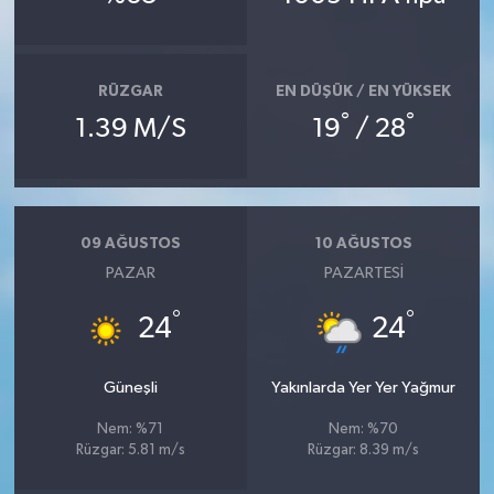
RÜZGAR
EN DÜŞÜK / EN YÜKSEK
°
°
1.39 M/S
19
/ 28
09 AĞUSTOS
10 AĞUSTOS
PAZAR
PAZARTESI
°
°
24
24
Güneşli
Yakınlarda Yer Yer Yağmur
Nem: %71
Nem: %70
Rüzgar: 5.81 m/s
Rüzgar: 8.39 m/s