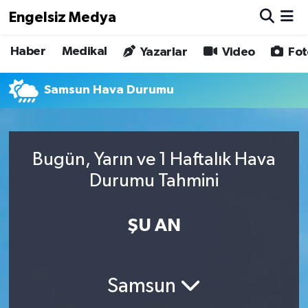
Engelsiz Medya
Haber
Medikal
Haber
Hava Durumu
Yazarlar
Video
Fot
Medikal
Trafik Durumu
Samsun Hava Durumu
Yönetim Kurulu
Süper Lig Puan Durumu ve Fikstür
Bugün, Yarın ve 1 Haftalık Hava
Yazarlar
Tüm Manşetler
Durumu Tahmini
Biz Buradayız
Son Dakika Haberleri
ŞU AN
Künye
Haber Arşivi
İletişim
Samsun
Gizlilik Sözleşmesi