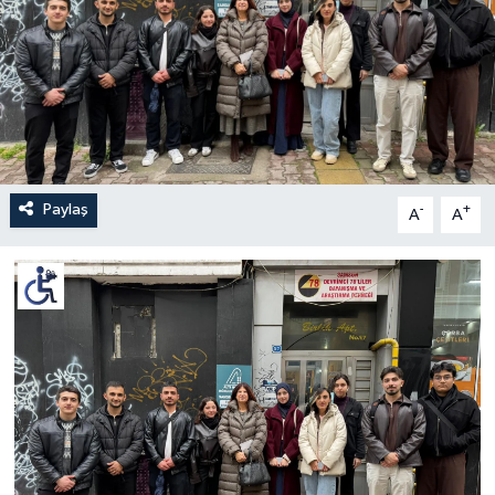
Paylaş
-
+
A
A