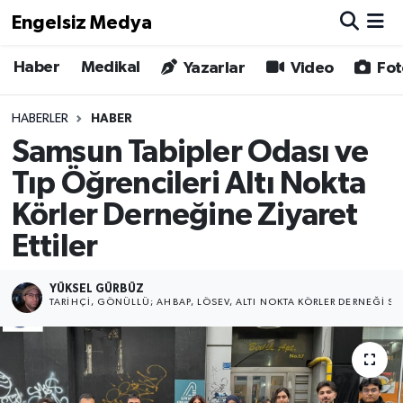
Engelsiz Medya
Haber
Medikal
Haber
Hava Durumu
Yazarlar
Video
Fot
Medikal
Trafik Durumu
HABERLER
HABER
Samsun Tabipler Odası ve
Yönetim Kurulu
Süper Lig Puan Durumu ve Fikstür
Tıp Öğrencileri Altı Nokta
Yazarlar
Tüm Manşetler
Körler Derneğine Ziyaret
Ettiler
Biz Buradayız
Son Dakika Haberleri
YÜKSEL GÜRBÜZ
Künye
Haber Arşivi
TARIHÇI, GÖNÜLLÜ; AHBAP, LÖSEV, ALTI NOKTA KÖRLER DERNEĞI SA
İletişim
Gizlilik Sözleşmesi