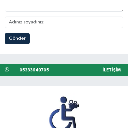
Gönder
05333640705
İLETIŞIM