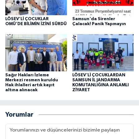
LÖSEV’Lİ ÇOCUKLAR
Samsun'da Sirenler
OMÜ’DE BİLİMİN İZİNİ SÜRDÜ
Çalacak! Panik Yapmayın
Sağır Hakları İzleme
LÖSEV'Lİ ÇOCUKLARDAN
Merkezi resmen kuruldu
SAMSUN İL JANDARMA
Hak ihlalleri artık kayıt
KOMUTANLIĞINA ANLAMLI
altına alınacak
ZİYARET
Yorumlar