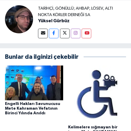
TARIHÇI, GÖNÜLLÜ; AHBAP, LÖSEV, ALTI
NOKTA KÖRLER DERNEĞI SA
Yüksel Gürbüz
Bunlar da ilginizi çekebilir
Engelli Hakları Savunucusu
Mete Kahraman Vefatının
Birinci Yılında Anıldı
Kelimelere sığmayan bir