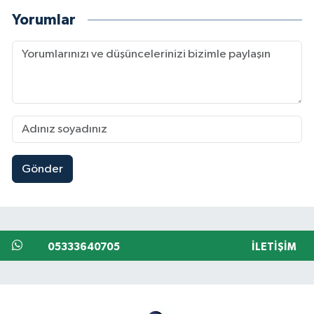
Yorumlar
Gönder
05333640705
İLETIŞIM