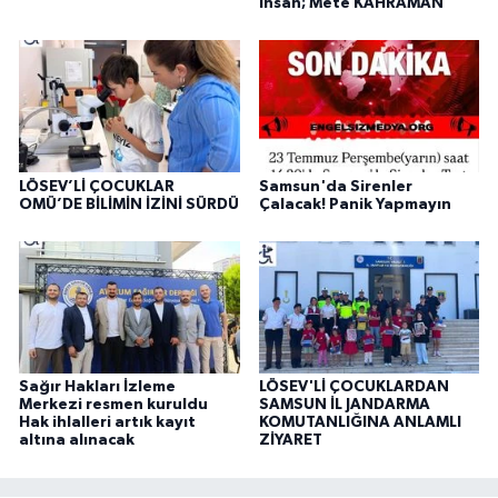
insan; Mete KAHRAMAN
LÖSEV’Lİ ÇOCUKLAR
Samsun'da Sirenler
OMÜ’DE BİLİMİN İZİNİ SÜRDÜ
Çalacak! Panik Yapmayın
Sağır Hakları İzleme
LÖSEV'Lİ ÇOCUKLARDAN
Merkezi resmen kuruldu
SAMSUN İL JANDARMA
Hak ihlalleri artık kayıt
KOMUTANLIĞINA ANLAMLI
altına alınacak
ZİYARET