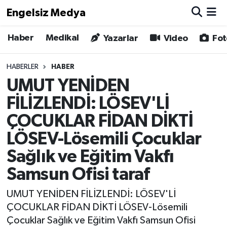
Engelsiz Medya
Haber
Medikal
Haber
Hava Durumu
Yazarlar
Video
Fot
Medikal
Trafik Durumu
HABERLER
HABER
UMUT YENİDEN
Yönetim Kurulu
Süper Lig Puan Durumu ve Fikstür
FİLİZLENDİ: LÖSEV'Lİ
Yazarlar
Tüm Manşetler
ÇOCUKLAR FİDAN DİKTİ
LÖSEV-Lösemili Çocuklar
Biz Buradayız
Son Dakika Haberleri
Sağlık ve Eğitim Vakfı
Künye
Haber Arşivi
Samsun Ofisi taraf
İletişim
UMUT YENİDEN FİLİZLENDİ: LÖSEV'Lİ
ÇOCUKLAR FİDAN DİKTİ LÖSEV-Lösemili
Gizlilik Sözleşmesi
Çocuklar Sağlık ve Eğitim Vakfı Samsun Ofisi