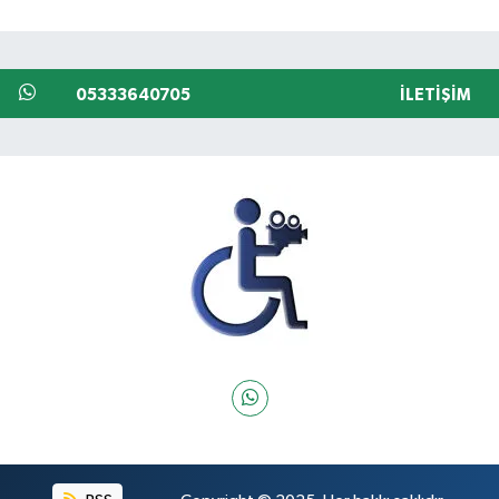
05333640705
İLETIŞIM