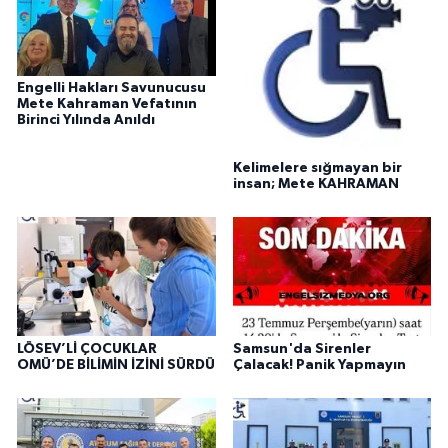
Engelli Hakları Savunucusu
Mete Kahraman Vefatının
Birinci Yılında Anıldı
Kelimelere sığmayan bir
insan; Mete KAHRAMAN
LÖSEV’Lİ ÇOCUKLAR
Samsun'da Sirenler
OMÜ’DE BİLİMİN İZİNİ SÜRDÜ
Çalacak! Panik Yapmayın