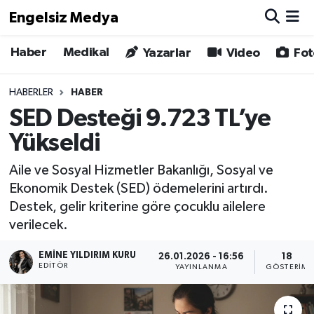
Engelsiz Medya
Haber
Medikal
Haber
Hava Durumu
Yazarlar
Video
Fot
Medikal
Trafik Durumu
HABERLER
HABER
SED Desteği 9.723 TL’ye
Yönetim Kurulu
Süper Lig Puan Durumu ve Fikstür
Yükseldi
Yazarlar
Tüm Manşetler
Aile ve Sosyal Hizmetler Bakanlığı, Sosyal ve
Ekonomik Destek (SED) ödemelerini artırdı.
Biz Buradayız
Son Dakika Haberleri
Destek, gelir kriterine göre çocuklu ailelere
verilecek.
Künye
Haber Arşivi
EMINE YILDIRIM KURU
26.01.2026 - 16:56
18
İletişim
EDITÖR
YAYINLANMA
GÖSTERIM
Gizlilik Sözleşmesi