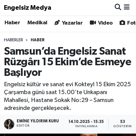
Engelsiz Medya
Haber
Medikal
Haber
Hava Durumu
Yazarlar
Video
Fot
Medikal
Trafik Durumu
HABERLER
HABER
Samsun’da Engelsiz Sanat
Yönetim Kurulu
Süper Lig Puan Durumu ve Fikstür
Rüzgârı 15 Ekim’de Esmeye
Yazarlar
Tüm Manşetler
Başlıyor
Engelsiz kültür ve sanat evi Kokteyl 15 Ekim 2025
Biz Buradayız
Son Dakika Haberleri
Çarşamba günü saat 15.00’te Unkapanı
Mahallesi, Hastane Sokak No:29 – Samsun
Künye
Haber Arşivi
adresinde gerçekleşecek.
İletişim
EMINE YILDIRIM KURU
14.10.2025 - 15:35
53
EDITÖR
YAYINLANMA
GÖSTERIM
Gizlilik Sözleşmesi