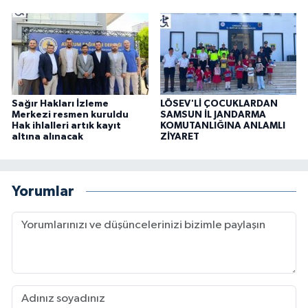
Sağır Hakları İzleme
LÖSEV'Lİ ÇOCUKLARDAN
Merkezi resmen kuruldu
SAMSUN İL JANDARMA
Hak ihlalleri artık kayıt
KOMUTANLIĞINA ANLAMLI
altına alınacak
ZİYARET
Yorumlar