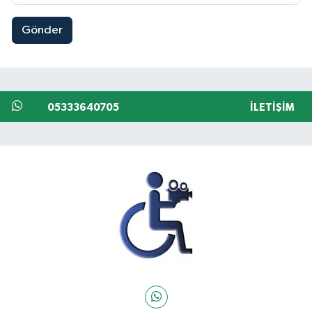
Gönder
05333640705
İLETIŞIM