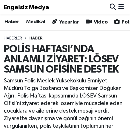
Engelsiz Medya
Haber
Medikal
Haber
Hava Durumu
Yazarlar
Video
Fot
Medikal
Trafik Durumu
HABERLER
HABER
POLİS HAFTASI’NDA
Yönetim Kurulu
Süper Lig Puan Durumu ve Fikstür
ANLAMLI ZİYARET: LÖSEV
Yazarlar
Tüm Manşetler
SAMSUN OFİSİNE DESTEK
Samsun Polis Meslek Yüksekokulu Emniyet
Biz Buradayız
Son Dakika Haberleri
Müdürü Tolga Bostancı ve Başkomiser Doğukan
Ağrı, Polis Haftası kapsamında LÖSEV Samsun
Künye
Haber Arşivi
Ofisi’ni ziyaret ederek lösemiyle mücadele eden
çocuklara ve ailelerine destek mesajı verdi.
İletişim
Ziyarette dayanışma ve gönül bağının önemi
Gizlilik Sözleşmesi
vurgulanırken, polis teşkilatının toplumun her