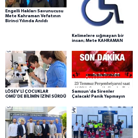
Engelli Hakları Savunucusu
Mete Kahraman Vefatının
Birinci Yılında Anıldı
Kelimelere sığmayan bir
insan; Mete KAHRAMAN
LÖSEV’Lİ ÇOCUKLAR
Samsun'da Sirenler
OMÜ’DE BİLİMİN İZİNİ SÜRDÜ
Çalacak! Panik Yapmayın