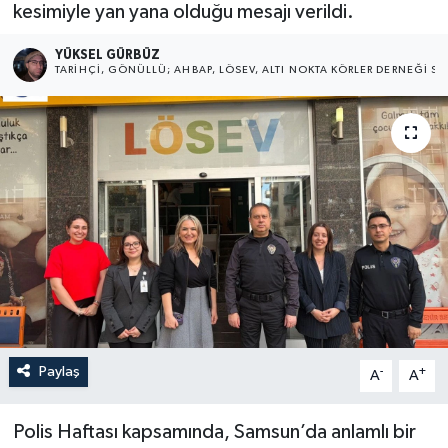
kesimiyle yan yana olduğu mesajı verildi.
YÜKSEL GÜRBÜZ
TARIHÇI, GÖNÜLLÜ; AHBAP, LÖSEV, ALTI NOKTA KÖRLER DERNEĞI SA
Paylaş
-
+
A
A
Polis Haftası kapsamında, Samsun’da anlamlı bir