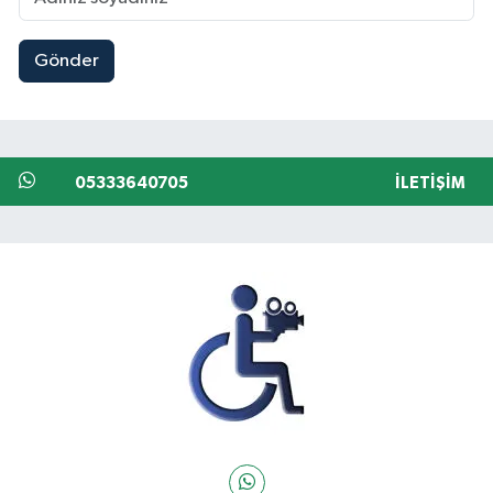
Gönder
05333640705
İLETIŞIM