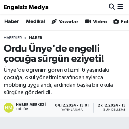
Engelsiz Medya
Haber
Medikal
Haber
Hava Durumu
Yazarlar
Video
Fot
Medikal
Trafik Durumu
HABERLER
HABER
Ordu Ünye'de engelli
Yönetim Kurulu
Süper Lig Puan Durumu ve Fikstür
çocuğa sürgün eziyeti!
Yazarlar
Tüm Manşetler
Ünye'de öğrenim gören otizmli 6 yaşındaki
çocuğa, okul yönetimi tarafından aylarca
Biz Buradayız
Son Dakika Haberleri
mobbing uygulandı, ardından başka bir okula
sürgüne gönderildi.
Künye
Haber Arşivi
HABER MERKEZI
04.12.2024 - 13:01
27.12.2024 - 13:1
İletişim
EDITÖR
YAYINLANMA
GÜNCELLEME
Gizlilik Sözleşmesi