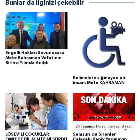
Bunlar da ilginizi çekebilir
Engelli Hakları Savunucusu
Mete Kahraman Vefatının
Birinci Yılında Anıldı
Kelimelere sığmayan bir
insan; Mete KAHRAMAN
LÖSEV’Lİ ÇOCUKLAR
Samsun'da Sirenler
OMÜ’DE BİLİMİN İZİNİ SÜRDÜ
Çalacak! Panik Yapmayın