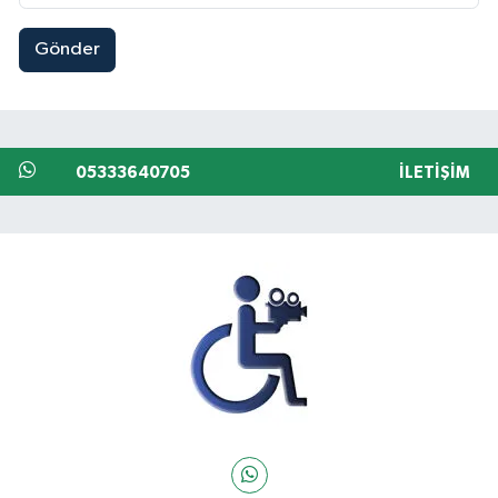
Gönder
05333640705
İLETIŞIM