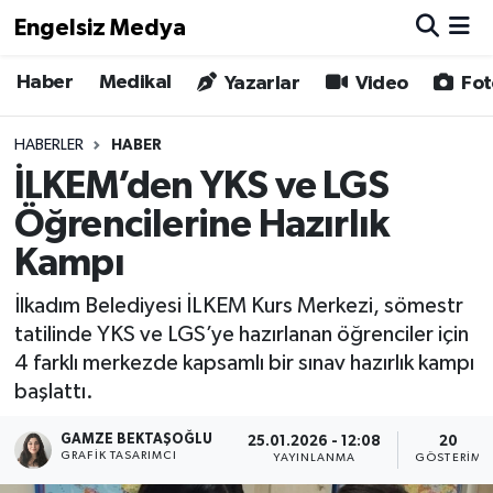
Engelsiz Medya
Haber
Medikal
Haber
Hava Durumu
Yazarlar
Video
Fot
Medikal
Trafik Durumu
HABERLER
HABER
İLKEM’den YKS ve LGS
Yönetim Kurulu
Süper Lig Puan Durumu ve Fikstür
Öğrencilerine Hazırlık
Yazarlar
Tüm Manşetler
Kampı
İlkadım Belediyesi İLKEM Kurs Merkezi, sömestr
Biz Buradayız
Son Dakika Haberleri
tatilinde YKS ve LGS’ye hazırlanan öğrenciler için
4 farklı merkezde kapsamlı bir sınav hazırlık kampı
Künye
Haber Arşivi
başlattı.
İletişim
GAMZE BEKTAŞOĞLU
25.01.2026 - 12:08
20
GRAFIK TASARIMCI
YAYINLANMA
GÖSTERIM
Gizlilik Sözleşmesi