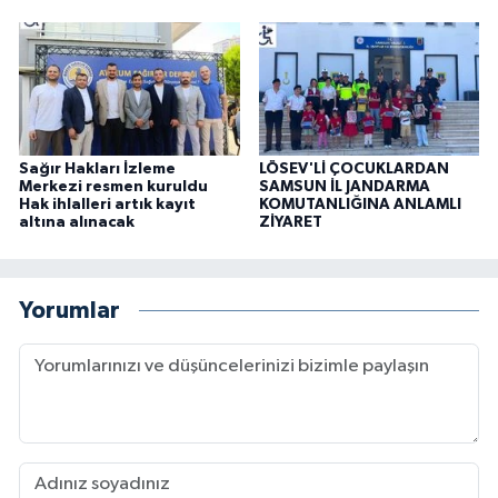
Sağır Hakları İzleme
LÖSEV'Lİ ÇOCUKLARDAN
Merkezi resmen kuruldu
SAMSUN İL JANDARMA
Hak ihlalleri artık kayıt
KOMUTANLIĞINA ANLAMLI
altına alınacak
ZİYARET
Yorumlar