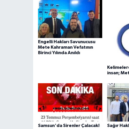
Engelli Hakları Savunucusu
Mete Kahraman Vefatının
Birinci Yılında Anıldı
Kelimeler
insan; M
Samsun'da Sirenler Çalacak!
Sağır Hak