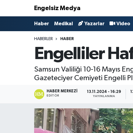
Engelsiz Medya
Haber
Hava Durumu
Haber
Medikal
Yazarlar
Video
Medikal
Trafik Durumu
HABERLER
HABER
Engelliler Haf
Yönetim Kurulu
Süper Lig Puan Durumu ve Fikstür
Yazarlar
Tüm Manşetler
Samsun Valiliği 10-16 Mayıs Eng
Gazeteciyer Cemiyeti Engelli 
Biz Buradayız
Son Dakika Haberleri
HABER MERKEZI
13.11.2024 - 16:29
1
EDITÖR
YAYINLANMA
Künye
Haber Arşivi
İletişim
Gizlilik Sözleşmesi