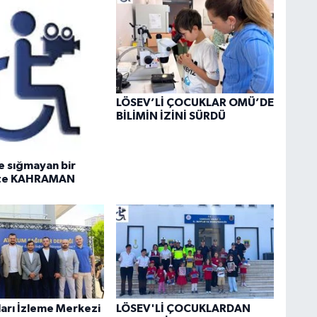
LÖSEV’Lİ ÇOCUKLAR OMÜ’DE
BİLİMİN İZİNİ SÜRDÜ
e sığmayan bir
ete KAHRAMAN
ları İzleme Merkezi
LÖSEV'Lİ ÇOCUKLARDAN