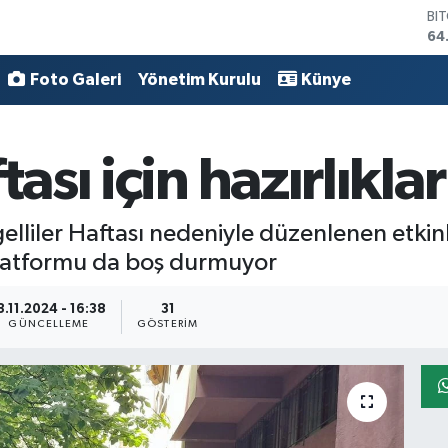
BI
64
DO
47
Foto Galeri
Yönetim Kurulu
Künye
EU
55
ST
64
tası için hazırlıkla
GR
65
Bİ
elliler Haftası nedeniyle düzenlenen etkin
13
Platformu da boş durmuyor
3.11.2024 - 16:38
31
GÜNCELLEME
GÖSTERIM