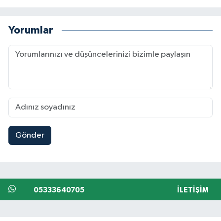
Yorumlar
Gönder
05333640705
İLETIŞIM