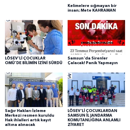
Kelimelere sığmayan bir
insan; Mete KAHRAMAN
LÖSEV’Lİ ÇOCUKLAR
Samsun'da Sirenler
OMÜ’DE BİLİMİN İZİNİ SÜRDÜ
Çalacak! Panik Yapmayın
Sağır Hakları İzleme
LÖSEV'Lİ ÇOCUKLARDAN
Merkezi resmen kuruldu
SAMSUN İL JANDARMA
Hak ihlalleri artık kayıt
KOMUTANLIĞINA ANLAMLI
altına alınacak
ZİYARET