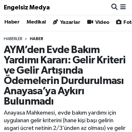
Engelsiz Medya
Haber
Medikal
Haber
Hava Durumu
Yazarlar
Video
Fot
Medikal
Trafik Durumu
HABERLER
HABER
AYM’den Evde Bakım
Yönetim Kurulu
Süper Lig Puan Durumu ve Fikstür
Yardımı Kararı: Gelir Kriteri
Yazarlar
Tüm Manşetler
ve Gelir Artışında
Ödemelerin Durdurulması
Biz Buradayız
Son Dakika Haberleri
Anayasa’ya Aykırı
Künye
Haber Arşivi
Bulunmadı
İletişim
Anayasa Mahkemesi, evde bakım yardımı için
uygulanan gelir kriterini (hane kişi başı gelirin
Gizlilik Sözleşmesi
asgari ücret netinin 2/3’ünden az olması) ve gelir